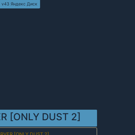
ч v43 Яндекс Диск
R [ONLY DUST 2]
ERVER [ONLY DUST 2]