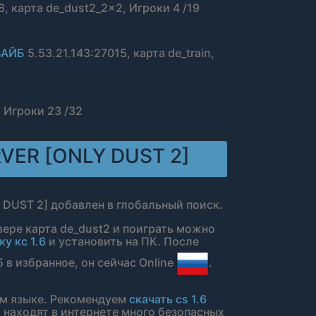
Ozerki TV
8, карта de_dust2_2x2, Игроки 4 /19
Бага 134
BORZ
ВАЙБ
5.53.21.143:27015, карта de_train,
Palka91
QUEEN
-=AlexSbor
, Игроки 23 /32
МестныЙ Vo
kawasaki
RVER [ONLY DUST 2]
qw*
Fuckeeeerrr
chert
 DUST 2] добавлен в глобальный поиск.
кир
рвере карта de_dust2 и поиграть можно
Zemka
у кс 1.6
и установить на ПК. После
Jamaica
 в избранное, он сейчас Online
.
Egor Evgen'
dubashu di
ом языке. Рекомендуем
скачать cs 1.6
 находят в интернете много безопасных
ZAWARNIK