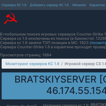
Сервера КС 1.6
Добавить сервер КС 1.6
Hlmaster
Карантин
В глобальном поиске игровых серверов Counter-Strike 1.
Сервера cs 1.6 исключены из поиска (в банлисте): 12298
Сервера кс 1.6 заняли ТОП позиции в МС: 1823 (
посмотр
Сервера Counter-Strike 1.6 в карантине проходят провер
Просмотров страниц: 1884
Мониторинг серверов КС 1.6
Игровой сервер CS 1.
BRATSKIYSERVER [
46.174.55.15
BRATSKI
Название сервера кс 1.6: