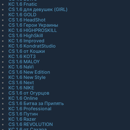
КС 1.6 Fnatic
CS 1.6 для девушек (GIRL)
КС 1.6 GOLD
CS 1.6 HeadShot
CS 1.6 Герои Украины
КС 1.6 HIGHPROSKILL
CS 1.6 HighSkill
КС 1.6 Improved
КС 1.6 KondratStudio
CS 1.6 от Кошки
КС 1.6 KOT3
CS 1.6 MALOY
КС 1.6 NaVi
CS 1.6 New Edition
КС 1.6 New Style
CS 1.6 Next
КС 1.6 NIKE
CS 1.6 от Огурцов
КС 1.6 Online
CS 1.6 Битва за Припять
КС 1.6 Professional
CS 1.6 Путин
КС 1.6 Razer
CS 1.6 REVOLUTION
КС 1.6 от Сахара