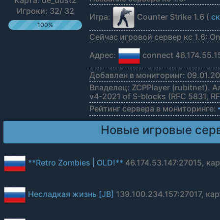
Карта: de_dust2
Игроки: 32/ 32
Игра:
Counter Strike 1.6 (
ск
100%
Сейчас игровой сервер кс 1.6: On
Адрес:
connect 46.174.55.1
Добавлен в мониторинг: 09.01.20
Владелец: ZCPPlayer (rubitnet). 
v4-2021 of S-blocks (RFC 5831, R
Рейтинг сервера в мониторинге:
Новые игровые серв
**Retro Zombies | OLD!**
46.174.53.147:27015, кар
Несладкая жизнь [JB]
139.100.234.157:27017, карт