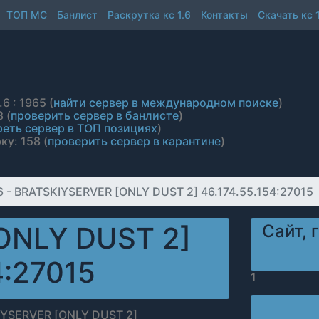
ТОП МС
Банлист
Раскрутка кс 1.6
Контакты
Скачать кс 1
6 : 1965 (
найти сервер в международном поиске
)
 (
проверить сервер в банлисте
)
еть сервер в ТОП позициях
)
ку: 158 (
проверить сервер в карантине
)
6 - BRATSKIYSERVER [ONLY DUST 2] 46.174.55.154:27015
ONLY DUST 2]
Сайт, 
4:27015
1
YSERVER [ONLY DUST 2]