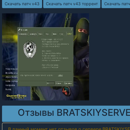
Скачать патч v43
Скачать патч v43 торрент
Скачать пат
Отзывы BRATSKIYSERVE
В данный момент нет отзывов о сервере BRATSKIYS