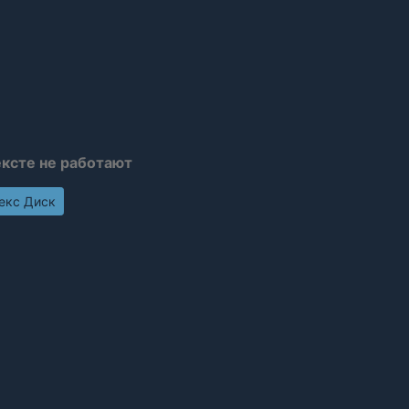
ексте не работают
декс Диск