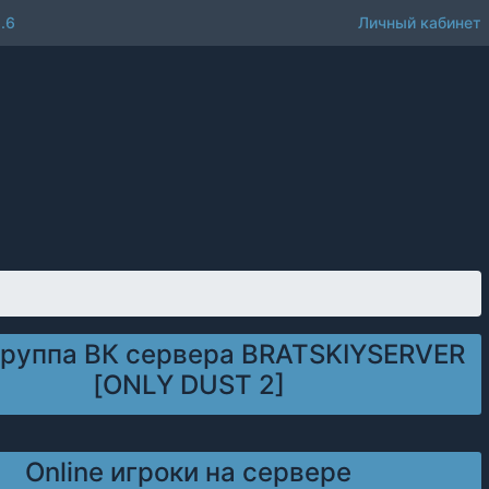
.6
Личный кабинет
группа ВК сервера BRATSKIYSERVER
[ONLY DUST 2]
Online игроки на сервере