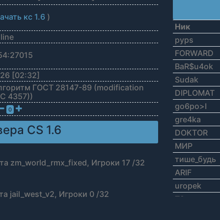
ачать кс 1.6
)
Ник
line
pyps
FORWARD
54:27015
BaR$u4ok
26 [02:32]
Sudak
Алгоритм ГОСТ 28147-89 (modification
DIPLOMAT
FC 4357))
go6po>I
0
gre4ka
ера CS 1.6
DOKTOR
МИР
тише_будь
та zm_world_rmx_fixed, Игроки 17 /32
ARIF
uropek
а jail_west_v2, Игроки 0 /32
T9
ЯХАААЙ Б