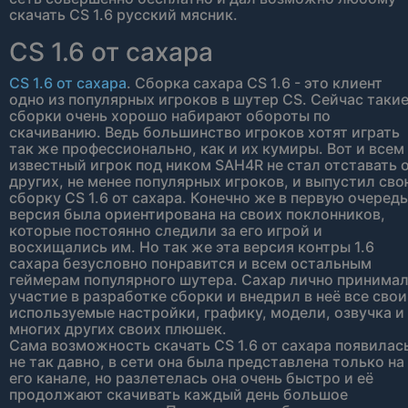
скачать CS 1.6 русский мясник.
CS 1.6 от сахара
CS 1.6 от сахара
. Сборка сахара CS 1.6 - это клиент
одно из популярных игроков в шутер CS. Сейчас таки
сборки очень хорошо набирают обороты по
скачиванию. Ведь большинство игроков хотят играть
так же профессионально, как и их кумиры. Вот и всем
известный игрок под ником SAH4R не стал отставать 
других, не менее популярных игроков, и выпустил св
сборку CS 1.6 от сахара. Конечно же в первую очередь
версия была ориентирована на своих поклонников,
которые постоянно следили за его игрой и
восхищались им. Но так же эта версия контры 1.6
сахара безусловно понравится и всем остальным
геймерам популярного шутера. Сахар лично принима
участие в разработке сборки и внедрил в неё все свои
используемые настройки, графику, модели, озвучка и
многих других своих плюшек.
Сама возможность скачать CS 1.6 от сахара появилас
не так давно, в сети она была представлена только на
его канале, но разлетелась она очень быстро и её
продолжают скачивать каждый день большое