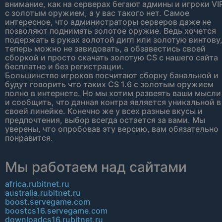
внимание, как на серверах бегают админы и игроки VI
с золотым оружием, а у вас такого нет. Самое
интересное, что администраторы серверов даже не
позволяют поднимать золотое оружие. Ведь хочется
подержать в руках золотой дигл или золотую винтову
теперь можно не завидовать, а обзавестись своей
сборкой и просто скачать золотую CS с нашего сайта
бесплатно и без регистрации.
Большинство игроков посчитают сборку банальной и
будут говорить что таких CS 1.6 с золотым оружием
полно в интернете. Но мы хотим развеять ваши мысли
и сообщить, что данная контра является уникальной в
своей линейке. Конечно же у всех разные вкусы и
предпочтения, выбор всегда остается за вами. Мы
уверены, что опробовав эту версию, вам обязательно
понравится.
Мы работаем над сайтами
africa.rubitnet.ru
australia.rubitnet.ru
boost.servegame.com
boostcs16.servegame.com
downloadcs16.rubitnet.ru