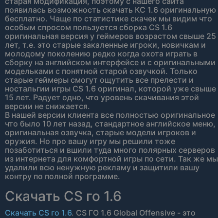
старая модификация, поэтому с нашего сайта
появилась возможность скачать КС 1.6 оригинальную
бесплатно. Чаще по статистике скачек мы видим что
особым спросом пользуется сборка CS 1.6
оригинальная версия у геймеров возрастом свыше 25
лет, т.е. это старые закаленные игроки, новичкам и
молодому поколению редко когда охота играть в
сборку на английском интерфейсе и с оригинальными
модельками с понятной старой озвучкой. Только
старые геймеры смогут ощутить все прелести и
ностальгии игры CS 1.6 оригинал, которой уже свыше
15 лет. Радует одно, что уровень скачивания этой
версии не снижается.
В нашей версии клиента все полностью оригинальное
что было 10 лет назад, стандартное английское меню,
оригинальная озвучка, старые модели игроков и
оружия. Но про вашу игру мы решили тоже
позаботиться и вшили туда много полярных серверов
из интернета для комфортной игры по сети. Так же мы
удалили всю ненужную рекламу и защитили вашу
контру по полной программе.
Скачать CS го 1.6
Скачать CS го 1.6
. CS ГО 1.6 Global Offensive - это