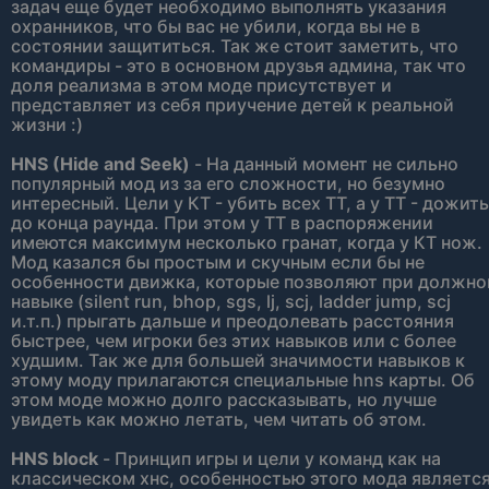
задач еще будет необходимо выполнять указания
охранников, что бы вас не убили, когда вы не в
состоянии защититься. Так же стоит заметить, что
командиры - это в основном друзья админа, так что
доля реализма в этом моде присутствует и
представляет из себя приучение детей к реальной
жизни :)
HNS (Hide and Seek)
- На данный момент не сильно
популярный мод из за его сложности, но безумно
интересный. Цели у КТ - убить всех ТТ, а у ТТ - дожить
до конца раунда. При этом у ТТ в распоряжении
имеются максимум несколько гранат, когда у КТ нож.
Мод казался бы простым и скучным если бы не
особенности движка, которые позволяют при должн
навыке (silent run, bhop, sgs, lj, scj, ladder jump, scj
и.т.п.) прыгать дальше и преодолевать расстояния
быстрее, чем игроки без этих навыков или с более
худшим. Так же для большей значимости навыков к
этому моду прилагаются специальные hns карты. Об
этом моде можно долго рассказывать, но лучше
увидеть как можно летать, чем читать об этом.
HNS block
- Принцип игры и цели у команд как на
классическом хнс, особенностью этого мода являетс