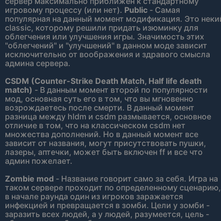
сервер максимально приближен к стандартному
игровому процессу (или нет).
Public
- Самая
популярная на данный момент модификация. Это неки
classic, которому решили придать изюминку для
облегчения или улучшения игры. Значимость этих
"облегчений" и "улучшений" в данном моде зависит
исключительно от воображения и здравого смысла
админа сервера.
CSDM (Counter-Strike Death Match, Half life death
match)
- В данным момент второй по популярности
мод, основная суть его в том, что вы мгновенно
возрождаетесь после смерти. В данный момент
разница между hldm и csdm размывается, основное
отличие в том, что на классическом csdm нет
множества дополнений. Но в данный момент все
зависит от названия, могут присутствовать пушки,
лазеры, аптечки, может быть включен ff и все что
админ пожелает.
Zombie mod
- Название говорит само за себя. Игра на
таком сервере проходит по определенному сценарию,
в начале раунда один из игроков заражается
инфекцией и превращается в зомби. Цели у зомби -
заразить всех людей, а у людей, разумеется, цель -