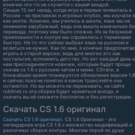
конечно что-то не случится с вашей виндой.
Свыше 15 лет назад, когда игра в первые появилась в
России - на прилавках и игровых клубах, мы изучали 
как могли. Конечно, мы учились в школе, язык мы не
понимали зарубежный, ведь она вышла изначально бе
перевода, поэтому нам было сложно. Из за безумной
привязанности к контре мы справились с терминами
быстро. Не то что сейчас выбрал язык на русском и
возиться не нужно. Как по мне, я конечно предпочита
играть в старой версии, ведь для многих это как
ностальгия, вспомнить детство. Но вот каждый день к
нам присоединяются новички, которым будет проще
скачав cs 1.6 с русским чатом и меню. CSтати, в
ближайшее время планируется обновление версии 1.
и сейчас пока не понятно в каком транслейте она
останется. Но вы можете не переживать, на сайте
rubitnet.ru эта сборка будет храниться всегда, и
скачать вы её сможете бесплатно и без регистрации.
Скачать CS 1.6 оригинал
Скачать CS 1.6 оригинал
. CS 1.6 Оригинал - это
легендарная игра CS 1.6 с множество модификаций и
различных сборок контры. Многим порой по душе