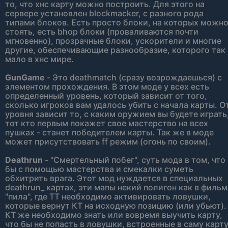
то, что хнс карту можно построить. Для этого на
сервере установлен blockmacker, с разного рода
типами блоков. Есть просто блоки, на которых можн
стоять, есть bhop блоки (проваливаются почти
мгновенно), прозрачные блоки, ускорители и многие
другие, обеспечивающие разнообразие, которого так
мало в хнс мире.
GunGame
- Это deathmatch (сразу возрождаешься) с
элементом прохождения. В этом моде у всех есть
определенный уровень, который зависит от того,
сколько игроков вам удалось убить с начала карты. О
уровня зависит то, с каким оружием вы будете играть
тот кто первым покажет свое мастерство на всех
пушках - станет победителем карты. Так же в моде
может присутствовать ff режим (огонь по своим).
Deathrun
- "Смертельный побег", суть мода в том, что
бы с помощью мастерства и смекалки суметь
обхитрить врага. Этот мод нуждается в специальных
deathrun_ картах, эти мапы некий полигон как в фильм
"пила", где ТТ необходимо активировать ловушки,
которые вернут КТ на исходную позицию (или убьют).
КТ же необходимо знать или вовремя выучить карту,
что бы не попасть в ловушки, встроенные в саму карт