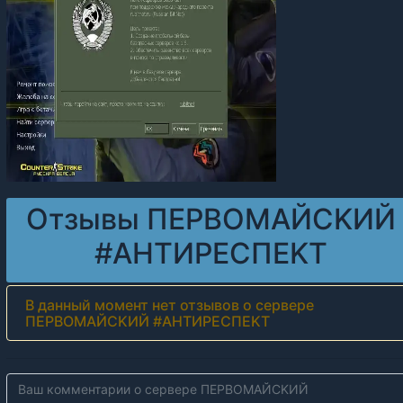
Отзывы ПEPBOMAЙCKИЙ
#AHTИPECПEKT
В данный момент нет отзывов о сервере
ПEPBOMAЙCKИЙ #AHTИPECПEKT