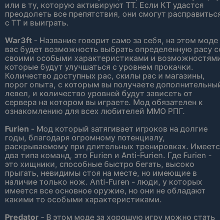
или в ту, которую активируют ТТ. Если КТ удастся
преодолеть все препятствия, они смогут расправитьс
с ТТ и выиграть.
War3ft
- Название говорит само за себя, на этом моде
вас будет возможность выбрать определенную расу с
своими особыми характеристиками и возможностями
которые будут улучшаться с уровнем прокачки.
Количество доступных рас, скилы рас и магазины,
порог опыта, с которым вы получаете дополнительны
левел, и количество уровней будут зависеть от
сервера на котором вы играете. Мод обязателен к
ознакомлению для всех любителей ММО РПГ.
Furien
- Мод который затягивает игроков на долгие
годы, благодаря огромному потенциалу,
раскрываемому при длительных тренировках. Имеетс
два типа команд, это Furien и Anti-Furien. Где Furien -
это хищники, способные быстро бегать, высоко
прыгать, невидимы стоя на месте, но имеющие в
наличие только нож. Anti-Furen - люди, у которых
имеется все основное оружие, но они не обладают
какими то особыми характеристиками.
Predator
- В этом моде за хорошую игру можно стать