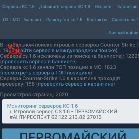
Сервера КС 1.6
Добавить сервер КС 1.6
Hlmaster
Карантин
ТОП МС
Банлист
Раскрутка кс 1.6
Контакты
Скачать кс 1
Личный кабин
В глобальном поиске игровых серверов Counter-Strike 1
: 1965 (
найти сервер в международном поиске
)
Сервера cs 1.6 исключены из поиска (в банлисте): 1229
(
проверить сервер в банлисте
)
Сервера кс 1.6 заняли ТОП позиции в МС: 1823
(
посмотреть сервер в ТОП позициях
)
Сервера Counter-Strike 1.6 в карантине проходят
проверку: 158 (
проверить сервер в карантине
)
Просмотров страниц: 2020
Мониторинг серверов КС 1.6
Игровой сервер CS 1.6 - ПEPBOMAЙCKИЙ
#AHTИPECПEKT 62.122.213.82:27015
ПEPBOMAЙCKИЙ