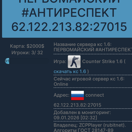
#AHTИPECПEKT
62.122.213.82:27015
Название сервера кс 1.6:
Карта: $2000$
ПEPBOMAЙCKИЙ #AHTИPECПEK
Игроки: 3/ 32
Игра:
Counter Strike 1.6 (
9%
скачать кс 1.6
)
Сейчас игровой сервер кс 1.6:
Online
Адрес:
connect
62.122.213.82:27015
Добавлен в мониторинг:
09.01.2026 [02:32]
Владелец: ZCPPlayer (rubitnet).
Алгоритм ГОСТ 28147-89