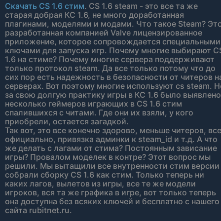
Скачать CS 1.6 стим
. CS 1.6 steam - это все та же
старая добрая КС 1.6, не много доработанная
плагинами, моделями и модами. Что такое Steam? Эт
разработанная компанией Valve лицензированное
приложение, которое сопровождается специальными
ключами для запуска игр. Почему многие выбирают C
1.6 на стиме? Почему многие сервера поддерживают
только протокол steam. Да все только потому что до
сих пор есть надежность в безопасности от читеров н
серверах. Вот поэтому многие используют cs steam. Н
за свою долгую практику игры в КС 1.6 было выявлено
несколько геймеров играющих в CS 1.6 стим
спалившихся с читами. Где они их взяли, у кого
приобрели, остается загадкой.
Так вот, это все конечно здорово, меньше читеров, вс
официально, привязка админки к steam_id и т.д. А что
же делать с лагами от стима? Постоянным зависание
игры? Провалом моделек в контре? Этот вопрос мы
решили. Мы вытащили все внутренности стим версии
собрали сборку CS 1.6 как стим. Только теперь ни
каких лагов, вылетов из игры, все те же модели
игроков, вся та же графика в игре, вот только теперь
она доступна без всяких ключей и бесплатно с нашего
сайта rubitnet.ru.