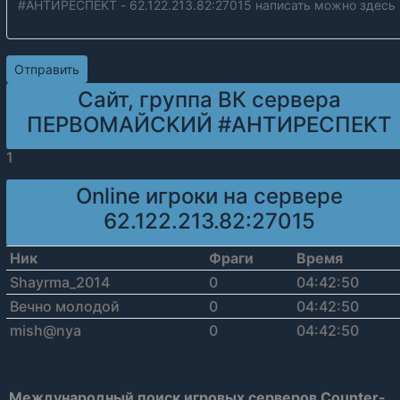
Сайт, группа ВК сервера
ПEPBOMAЙCKИЙ #AHTИPECПEKT
1
Online игроки на сервере
62.122.213.82:27015
Ник
Фраги
Время
Shayrma_2014
0
04:42:50
Вечно молодой
0
04:42:50
mish@nya
0
04:42:50
Международный поиск игровых серверов Counter-