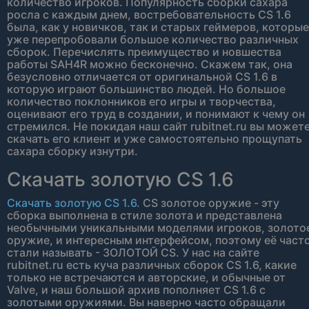
количество игроков. Популярность сборки сахара
росла с каждым днем, востребовательность CS 1.6
была, как у новичков, так и старых геймеров, которые
уже перепробовали большое количество различных
сборок. Перечислять преимущество и новшества
работы SAH4R можно бесконечно. Скажем так, она
безусловно отличается от оригинальной CS 1.6 в
которую играют большинство людей. Но большое
количество поклонников его игры и творчества,
оценивают его труд в создании, и понимают к чему он
стремился. Не покидая наш сайт rubitnet.ru вы может
скачать его клиент и уже самостоятельно прощупать
сахара сборку изнутри.
Скачать золотую CS 1.6
Скачать золотую CS 1.6
. CS золотое оружие - эту
сборка выполнена в стиле золота и представлена
необычными уникальными моделями игроков, золото
оружие, и интересным интерфейсом, поэтому её част
стали называть - ЗОЛОТОЙ CS. У нас на сайте
rubitnet.ru есть куча различных сборок CS 1.6, какие
только не встречаются и авторские, и обычные от
Valve, и наш большой архив пополняет CS 1.6 с
золотыми оружиями. Вы наверно часто обращали