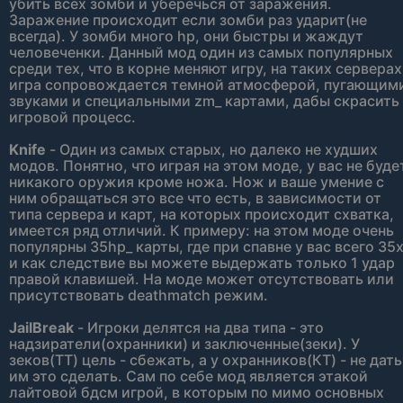
убить всех зомби и уберечься от заражения.
Заражение происходит если зомби раз ударит(не
всегда). У зомби много hp, они быстры и жаждут
человеченки. Данный мод один из самых популярных
среди тех, что в корне меняют игру, на таких серверах
игра сопровождается темной атмосферой, пугающим
звуками и специальными zm_ картами, дабы скрасить
игровой процесс.
Knife
- Один из самых старых, но далеко не худших
модов. Понятно, что играя на этом моде, у вас не буде
никакого оружия кроме ножа. Нож и ваше умение с
ним обращаться это все что есть, в зависимости от
типа сервера и карт, на которых происходит схватка,
имеется ряд отличий. К примеру: на этом моде очень
популярны 35hp_ карты, где при спавне у вас всего 35
и как следствие вы можете выдержать только 1 удар
правой клавишей. На моде может отсутствовать или
присутствовать deathmatch режим.
JailBreak
- Игроки делятся на два типа - это
надзиратели(охранники) и заключенные(зеки). У
зеков(ТТ) цель - сбежать, а у охранников(КТ) - не дать
им это сделать. Сам по себе мод является этакой
лайтовой бдсм игрой, в которым по мимо основных