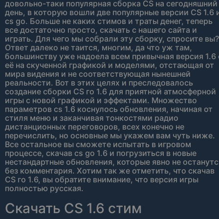
довольно-таки популярная сборка CS на сегодняшний
день, в которую вошли две популярные версии CS 1.6 
cs go. Больше не каких стимов и траты денег, теперь
все достаточно просто, скачать с нашего сайта и
играть. Для чего мы собрали эту сборку, спросите вы?
Ответ далеко не таится, многим, да что уж там,
большинству уже надоела всем привычная версия 1.6 
её на скученной графикой и моделями, отстающая от
мира видения и не соответствующая нынешней
реальности. Вот в этих целях и преследовалось
создание сборки CS го 1.6 для приятной атмосферной
игры с новой графикой и эффектами. Множество
параметров cs 1.6 коснулось обновления, начиная от
стиля меню и заканчивая тонкостями радио
дистанционных переговоров, всех конечно не
перечислить, но основные мы укажем вам чуть ниже.
Все остальное вы сможете испытать в игровом
процессе, скачав cs go 1.6 и погрузиться в новые
нестандартные обновления, которые явно не останутс
без комментария. Хотим так же отметить, что скачав
CS го 1.6, вы обратите внимание, что версия игры
полностью русская.
Скачать CS 1.6 стим