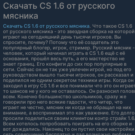
Скачать CS 1.6 от русского
мясника
Скачать CS 1.6 от русского мясника
. Что такое CS 1.6
от русского мясника - это звездная сборка на которой
играют на сегодняшний день тысячи игроков. Вы
спросите, почему? Потому что её создатель это
популярный блогер, игрок, стример. Русский мясник -
человек, который начинал играть в CS 1.6 ещё с её
основания, прошёл весь путь, а его мастерство не
знает границ. Его конфиги до сих пор популярные в
сети. Сейчас он не так уже увлечен игрой, но под его
руководством вышло тысячи игроков, он рассказал и
поделился не одним секретом техники игры. Когда он
заходил в игру CS 1.6 и все понимали что это он играет
то шансов не у кого не оставалось. Он разносил голо
всем. Конечно большинство школьников, сразу же
говорили про него всякие гадости, что читер, что
играет не честно, мясник ни когда не обращал на них
внимание, а воспринимал это как уважение. Его долго
просили поделиться своим клиентом контр страйк 1.6
Всем хотелось попробовать поиграть на его сборке и
вот дождались. Наконец то он пустил свои настройки
сеть совершенно бесплатно и дал возможно любому