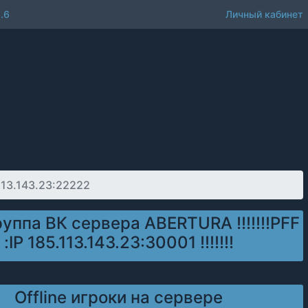
.6
Личный кабинет
.113.143.23:22222
руппа ВК сервера ABERTURA !!!!!!!PFF
:IP 185.113.143.23:30001 !!!!!!!
Offline игроки на сервере