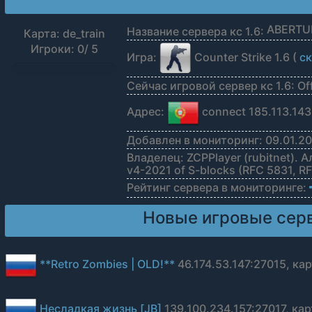
Название сервера кс 1.6:
Карта: de_train
Игроки: 0/ 5
Игра:
Counter Strike 1.6 (
ск
0%
Сейчас игровой сервер кс 1.6: Off
Адрес:
connect 185.113.14
Добавлен в мониторинг: 09.01.20
Владелец: ZCPPlayer (rubitnet). 
v4-2021 of S-blocks (RFC 5831, R
Рейтинг сервера в мониторинге:
Новые игровые серв
**Retro Zombies | OLD!**
46.174.53.147:27015, ка
Несладкая жизнь [JB]
139.100.234.157:27017, карт