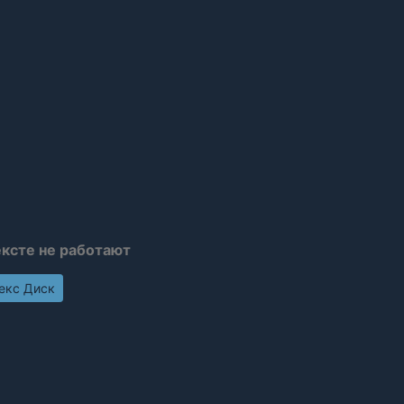
ексте не работают
декс Диск