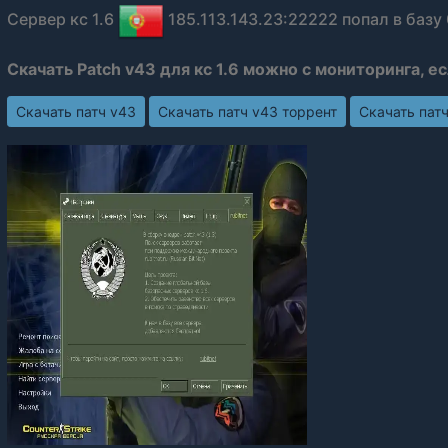
Сервер кс 1.6
185.113.143.23:22222 попал в базу 
Скачать Patch v43 для кс 1.6 можно с мониторинга, е
Скачать патч v43
Скачать патч v43 торрент
Скачать пат