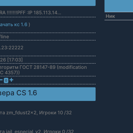
ABERTURA !!!!!!!PFF :IP 185.113.143.23:30001 !!!!!!!
Ник
ачать кс 1.6
)
line
3.23:22222
26 [17:03]
Алгоритм ГОСТ 28147-89 (modification
FC 4357))
0
ера CS 1.6
рта zm_fdust2x2, Игроки 10 /32
а jail_especial_v2, Игроки 0 /32