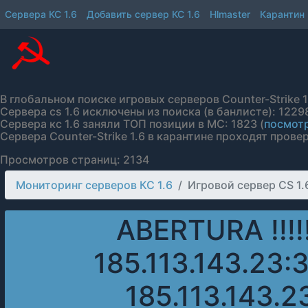
Сервера КС 1.6
Добавить сервер КС 1.6
Hlmaster
Карантин
В глобальном поиске игровых серверов Counter-Strike 1.
Сервера cs 1.6 исключены из поиска (в банлисте): 12298
Сервера кс 1.6 заняли ТОП позиции в МС: 1823 (
посмотр
Сервера Counter-Strike 1.6 в карантине проходят провер
Просмотров страниц: 2134
Мониторинг серверов КС 1.6
Игровой сервер CS 1.6 
ABERTURA !!!!!
185.113.143.23:30
185.113.143.