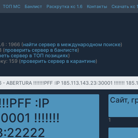
ТОП МС
Банлист
Раскрутка кс 1.6
Контакты
Скачать кс 1
6 : 1966 (
найти сервер в международном поиске
)
 (
проверить сервер в банлисте
)
еть сервер в ТОП позициях
)
ку: 159 (
проверить сервер в карантине
)
- ABERTURA !!!!!!!PFF :IP 185.113.143.23:30001 !!!!!!! 185
!!PFF :IP
Сайт, г
001 !!!!!!!
1
23:22222