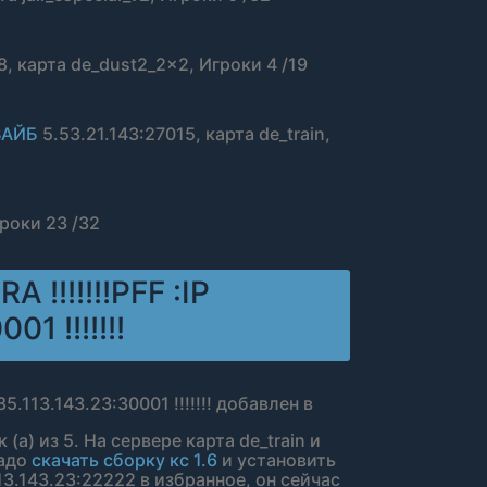
8, карта de_dust2_2x2, Игроки 4 /19
ВАЙБ
5.53.21.143:27015, карта de_train,
гроки 23 /32
 !!!!!!!PFF :IP
01 !!!!!!!
85.113.143.23:30001 !!!!!!! добавлен в
(а) из 5. На сервере карта de_train и
надо
скачать сборку кс 1.6
и установить
3.143.23:22222 в избранное, он сейчас