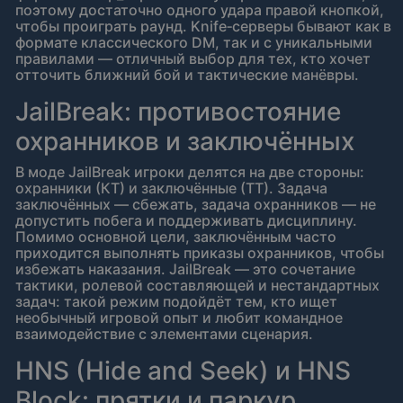
поэтому достаточно одного удара правой кнопкой,
чтобы проиграть раунд. Knife‑серверы бывают как в
формате классического DM, так и с уникальными
правилами — отличный выбор для тех, кто хочет
отточить ближний бой и тактические манёвры.
JailBreak: противостояние
охранников и заключённых
В моде JailBreak игроки делятся на две стороны:
охранники (КТ) и заключённые (ТТ). Задача
заключённых — сбежать, задача охранников — не
допустить побега и поддерживать дисциплину.
Помимо основной цели, заключённым часто
приходится выполнять приказы охранников, чтобы
избежать наказания. JailBreak — это сочетание
тактики, ролевой составляющей и нестандартных
задач: такой режим подойдёт тем, кто ищет
необычный игровой опыт и любит командное
взаимодействие с элементами сценария.
HNS (Hide and Seek) и HNS
Block: прятки и паркур