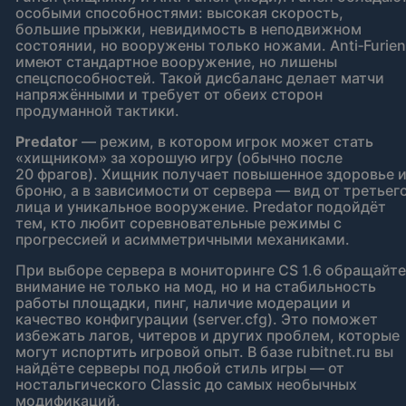
особыми способностями: высокая скорость,
большие прыжки, невидимость в неподвижном
состоянии, но вооружены только ножами. Anti‑Furien
имеют стандартное вооружение, но лишены
спецспособностей. Такой дисбаланс делает матчи
напряжёнными и требует от обеих сторон
продуманной тактики.
Predator
— режим, в котором игрок может стать
«хищником» за хорошую игру (обычно после
20 фрагов). Хищник получает повышенное здоровье 
броню, а в зависимости от сервера — вид от третьег
лица и уникальное вооружение. Predator подойдёт
тем, кто любит соревновательные режимы с
прогрессией и асимметричными механиками.
При выборе сервера в мониторинге CS 1.6 обращайте
внимание не только на мод, но и на стабильность
работы площадки, пинг, наличие модерации и
качество конфигурации (server.cfg). Это поможет
избежать лагов, читеров и других проблем, которые
могут испортить игровой опыт. В базе rubitnet.ru вы
найдёте серверы под любой стиль игры — от
ностальгического Classic до самых необычных
модификаций.