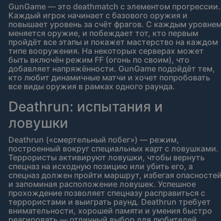
GunGame — это deathmatch с элементом прогрессии.
Каждый игрок начинает с базового оружия и
повышает уровень за счёт фрагов. С каждым уровне
меняется оружие, и побеждает тот, кто первым
пройдёт все этапы и покажет мастерство на каждом
типе вооружения. На некоторых серверах может
быть включён режим FF (огонь по своим), что
добавляет напряжённости. GunGame подойдёт тем,
кто любит динамичные матчи и хочет попробовать
все виды оружия в рамках одного раунда.
Deathrun: испытания и
ловушки
Deathrun («смертельный побег») — режим,
построенный вокруг специальных карт с ловушками.
Террористы активируют ловушки, чтобы вернуть
спецназ на исходную позицию или убить его, а
спецназ должен пройти маршрут, избегая опасносте
и запоминая расположение ловушек. Успешное
прохождение позволяет спецназу расправиться с
террористами и выиграть раунд. Deathrun требует
внимательности, хорошей памяти и умения быстро
реагировать — отличный выбор для любителей