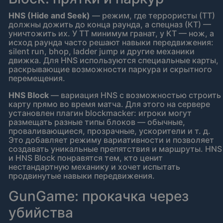
HNS (Hide and Seek)
— режим, где террористы (ТТ)
должны дожить до конца раунда, а спецназ (КТ) —
уничтожить их. У ТТ минимум гранат, у КТ — нож, а
исход раунда часто решают навыки передвижения:
silent run, bhop, ladder jump и другие механики
движка. Для HNS используются специальные карты,
раскрывающие возможности паркура и скрытного
перемещения.
HNS Block
— вариация HNS с возможностью строить
карту прямо во время матча. Для этого на сервере
установлен плагин blockmacker: игроки могут
размещать разные типы блоков — обычные,
проваливающиеся, прозрачные, ускорители и т. д.
Это добавляет режиму вариативности и позволяет
создавать уникальные препятствия и маршруты. HNS
и HNS Block понравятся тем, кто ценит
нестандартную механику и хочет испытать
продвинутые навыки передвижения.
GunGame: прокачка через
убийства