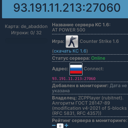
93.191.11.213:27060
Название сервера КС 1.6:
Карта: de_abaddon
AT POWER 500
Игроки: 0/ 32
Игра:
Counter Strike 1.6
0%
(
скачать КС 1.6
)
Статус сервера:
Online
Адрес:
Connect:
93.191.11.213:27060
Добавлен в мониторинг:
Дата не
указана
Владелец:
ZCPPlayer (rubitnet).
Алгоритм ГОСТ 28147-89
(modification v4-2021 of S-blocks
(RFC 5831, RFC 4357))
Рейтинг сервера в мониторинге:
0