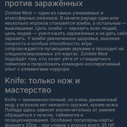
против заражённых
Zombie Mod — один из самых узнаваемых и
атмосферных режимов. В начале раунда один или
несколько игроков становятся зомби, а остальные —
выжившими. Цель зомби — заразить всех людей,
цель людей — уничтожить заражённых и не дать себ
заразить. У зомби увеличенное здоровье, высокая
скорость и особые способности; игра
сопровождается пугающими звуками и проходит на
специализированных zm‑картах. Zombie Mod
подойдёт тем, кто хочет уйти от стандартного
геймплея и попробовать командно‑кооперативный
опыт с элементами хоррора.
Knife: только нож и
мастерство
Knife — минималистичный, но очень динамичный
мод: у игроков нет никакого оружия, кроме ножа.
Победа здесь зависит исключительно от умения
обращаться с ножом, таймингов и
позиционирования. Особенно популярны карты
формата 35hp_: при спавне у игрока всего 35 HP,