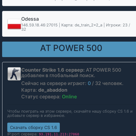
Odessa
146.59.18.46:27015 | Карта: de_train_2x2_a | Игроки: 23 /
32
AT POWER 500
Counter Strike 1.6 сервер:
AT POWER 500
добавлен в глобальный поиск.
Сейчас на сервере играют:
0
/
32
человек.
Карта:
de_abaddon
Статус сервера:
Online
Чтобы поиграть на этом сервере, скачайте нашу сборку CS 1.6 и
добавьте сервер в избранное.
Скачать сборку CS 1.6
IP:port сервера:
93.191.11.213:27060