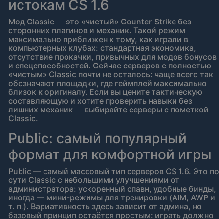
истокам CS 1.6
Мод Classic — это «чистый» Counter‑Strike без
сторонних плагинов и механик. Такой режим
максимально приближен к тому, как играли в
компьютерных клубах: стандартная экономика,
отсутствие прокачки, привычных для модов бонусов
и спецспособностей. Сейчас серверов с полностью
«чистым» Classic почти не осталось: чаще всего так
обозначают площадки, где геймплей максимально
близок к оригиналу. Если вы цените тактическую
составляющую и хотите проверить навыки без
лишних механик — выбирайте серверы с пометкой
Classic.
Public: самый популярный
формат для комфортной игры
Public — самый массовый тип серверов CS 1.6. Это по
сути Classic с небольшими улучшениями от
администратора: ускоренный спавн, удобные бинды,
иногда — мини-режимы для тренировки (AIM, AWP и
т. п.). Вариативность здесь зависит от админа, но
базовый принцип остаётся простым: играть должно