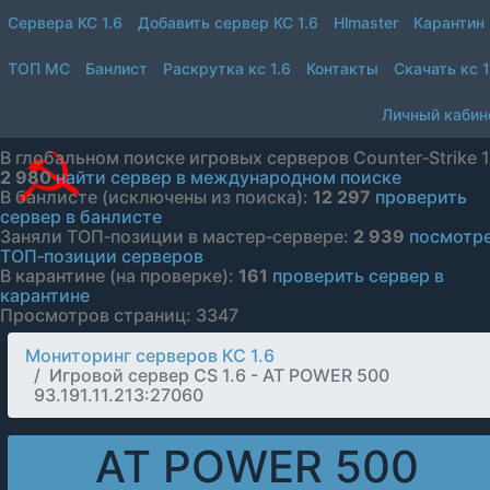
Сервера КС 1.6
Добавить сервер КС 1.6
Hlmaster
Карантин
ТОП МС
Банлист
Раскрутка кс 1.6
Контакты
Скачать кс 1
Личный кабин
В глобальном поиске игровых серверов Counter‑Strike 1
2 980
найти сервер в международном поиске
В банлисте (исключены из поиска):
12 297
проверить
сервер в банлисте
Заняли ТОП‑позиции в мастер‑сервере:
2 939
посмотр
ТОП‑позиции серверов
В карантине (на проверке):
161
проверить сервер в
карантине
Просмотров страниц: 3347
Мониторинг серверов КС 1.6
Игровой сервер CS 1.6 - AT POWER 500
93.191.11.213:27060
AT POWER 500