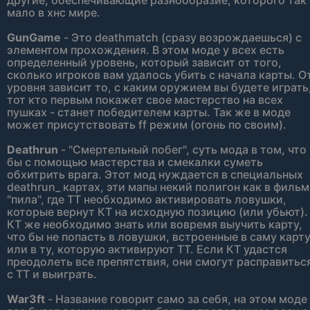
другие, обеспечивающие разнообразие, которого так
мало в хнс мире.
GunGame
- Это deathmatch (сразу возрождаешься) с
элементом прохождения. В этом моде у всех есть
определенный уровень, который зависит от того,
сколько игроков вам удалось убить с начала карты. О
уровня зависит то, с каким оружием вы будете играть
тот кто первым покажет свое мастерство на всех
пушках - станет победителем карты. Так же в моде
может присутствовать ff режим (огонь по своим).
Deathrun
- "Смертельный побег", суть мода в том, что
бы с помощью мастерства и смекалки суметь
обхитрить врага. Этот мод нуждается в специальных
deathrun_ картах, эти мапы некий полигон как в фильм
"пила", где ТТ необходимо активировать ловушки,
которые вернут КТ на исходную позицию (или убьют).
КТ же необходимо знать или вовремя выучить карту,
что бы не попасть в ловушки, встроенные в саму карт
или в ту, которую активируют ТТ. Если КТ удастся
преодолеть все препятствия, они смогут расправитьс
с ТТ и выиграть.
War3ft
- Название говорит само за себя, на этом моде