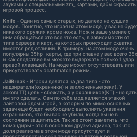
звуками и специальными zm_ картами, дабы скрасить
игровой процесс.
Knife
- Один из самых старых, но далеко не худших
модов. Понятно, что играя на этом моде, у вас не буде
никакого оружия кроме ножа. Нож и ваше умение с
ним обращаться это все что есть, в зависимости от
типа сервера и карт, на которых происходит схватка,
имеется ряд отличий. К примеру: на этом моде очень
популярны 35hp_ карты, где при спавне у вас всего 35
и как следствие вы можете выдержать только 1 удар
правой клавишей. На моде может отсутствовать или
присутствовать deathmatch режим.
JailBreak
- Игроки делятся на два типа - это
надзиратели(охранники) и заключенные(зеки). У
зеков(ТТ) цель - сбежать, а у охранников(КТ) - не дать
им это сделать. Сам по себе мод является этакой
лайтовой бдсм игрой, в которым по мимо основных
задач еще будет необходимо выполнять указания
охранников, что бы вас не убили, когда вы не в
состоянии защититься. Так же стоит заметить, что
командиры - это в основном друзья админа, так что
доля реализма в этом моде присутствует и
представляет из себя приучение детей к реальной