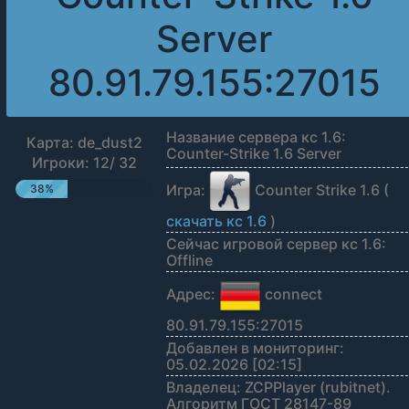
Server
80.91.79.155:27015
Название сервера кс 1.6:
Карта: de_dust2
Counter-Strike 1.6 Server
Игроки: 12/ 32
Игра:
Counter Strike 1.6 (
38%
скачать кс 1.6
)
Сейчас игровой сервер кс 1.6:
Offline
Адрес:
connect
80.91.79.155:27015
Добавлен в мониторинг:
05.02.2026 [02:15]
Владелец: ZCPPlayer (rubitnet).
Алгоритм ГОСТ 28147-89