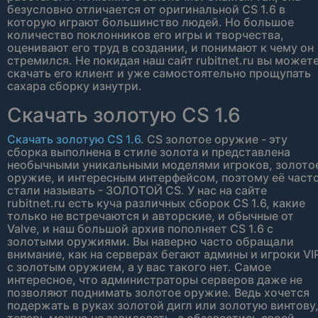
безусловно отличается от оригинальной CS 1.6 в
которую играют большинство людей. Но большое
количество поклонников его игры и творчества,
оценивают его труд в создании, и понимают к чему он
стремился. Не покидая наш сайт rubitnet.ru вы может
скачать его клиент и уже самостоятельно прощупать
сахара сборку изнутри.
Скачать золотую CS 1.6
Скачать золотую CS 1.6
. CS золотое оружие - эту
сборка выполнена в стиле золота и представлена
необычными уникальными моделями игроков, золото
оружие, и интересным интерфейсом, поэтому её част
стали называть - ЗОЛОТОЙ CS. У нас на сайте
rubitnet.ru есть куча различных сборок CS 1.6, какие
только не встречаются и авторские, и обычные от
Valve, и наш большой архив пополняет CS 1.6 с
золотыми оружиями. Вы наверно часто обращали
внимание, как на серверах бегают админы и игроки VI
с золотым оружием, а у вас такого нет. Самое
интересное, что администраторы серверов даже не
позволяют поднимать золотое оружие. Ведь хочется
подержать в руках золотой дигл или золотую винтову