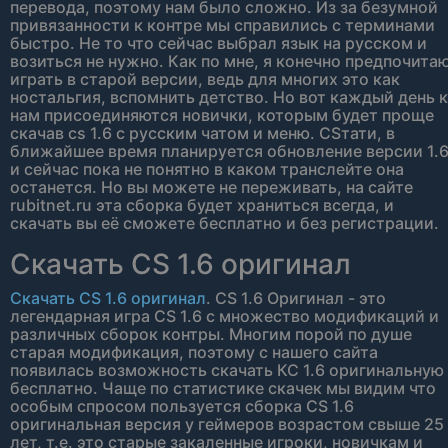
перевода, поэтому нам было сложно. Из за безумной
привязанности к контре мы справились с терминами
быстро. Не то что сейчас выбрал язык на русском и
возиться не нужно. Как по мне, я конечно предпочита
играть в старой версии, ведь для многих это как
ностальгия, вспомнить детство. Но вот каждый день к
нам присоединяются новички, которым будет проще
скачав cs 1.6 с русским чатом и меню. CSтати, в
ближайшее время планируется обновление версии 1.
и сейчас пока не понятно в каком транслейте она
останется. Но вы можете не переживать, на сайте
rubitnet.ru эта сборка будет храниться всегда, и
скачать вы её сможете бесплатно и без регистрации.
Скачать CS 1.6 оригинал
Скачать CS 1.6 оригинал
. CS 1.6 Оригинал - это
легендарная игра CS 1.6 с множество модификаций и
различных сборок контры. Многим порой по душе
старая модификация, поэтому с нашего сайта
появилась возможность скачать КС 1.6 оригинальную
бесплатно. Чаще по статистике скачек мы видим что
особым спросом пользуется сборка CS 1.6
оригинальная версия у геймеров возрастом свыше 25
лет, т.е. это старые закаленные игроки, новичкам и