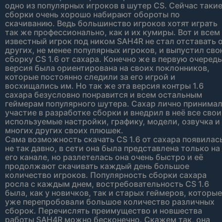
одно из популярных игроков в шутер CS. Сейчас таки
сборки очень хорошо набирают обороты по
скачиванию. Ведь большинство игроков хотят играть
так же профессионально, как и их кумиры. Вот и всем
известный игрок под ником SAH4R не стал отставать 
других, не менее популярных игроков, и выпустил св
сборку CS 1.6 от сахара. Конечно же в первую очередь
версия была ориентирована на своих поклонников,
которые постоянно следили за его игрой и
восхищались им. Но так же эта версия контры 1.6
сахара безусловно понравится и всем остальным
геймерам популярного шутера. Сахар лично принима
участие в разработке сборки и внедрил в неё все свои
используемые настройки, графику, модели, озвучка и
многих других своих плюшек.
Сама возможность скачать CS 1.6 от сахара появилас
не так давно, в сети она была представлена только на
его канале, но разлетелась она очень быстро и её
продолжают скачивать каждый день большое
количество игроков. Популярность сборки сахара
росла с каждым днем, востребовательность CS 1.6
была, как у новичков, так и старых геймеров, которые
уже перепробовали большое количество различных
сборок. Перечислять преимущество и новшества
работы SAH4R можно бесконечно. Скажем так, она