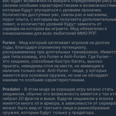
вас будет возможность выбрать определенную расу с
своими особыми характеристиками и возможностями
которые будут улучшаться с уровнем прокачки.
Количество доступных рас, скилы рас и магазины,
порог опыта, с которым вы получаете дополнительны
левел, и количество уровней будут зависеть от
сервера на котором вы играете. Мод обязателен к
ознакомлению для всех любителей ММО РПГ.
Furien
- Мод который затягивает игроков на долгие
годы, благодаря огромному потенциалу,
раскрываемому при длительных тренировках. Имеетс
два типа команд, это Furien и Anti-Furien. Где Furien -
это хищники, способные быстро бегать, высоко
прыгать, невидимы стоя на месте, но имеющие в
наличие только нож. Anti-Furen - люди, у которых
имеется все основное оружие, но они не обладают
какими то особыми характеристиками.
Predator
- В этом моде за хорошую игру можно стать
хищником, обычно это возможность имеется у тех кт
набрал 20 фрагов и выше. Будучи хищником у игрока
имеется много хп и армора, в зависимости от сервера
может быть вид от третьего лица и разнообразные
оружия, которые будут только у предатора.