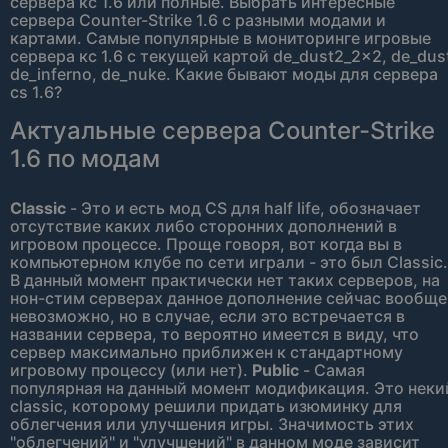
сервера кс 1.6 или полные. Выбрать интересные
сервера Counter-Strike 1.6 с разными модами и
картами. Самые популярные в мониторинге игровые
сервера кс 1.6 с текущей картой de_dust2_2x2, de_dus
de_inferno, de_nuke. Какие бывают моды для сервера
cs 1.6?
Актуальные сервера Counter-Strike
1.6 по модам
Classic
- Это и есть мод CS для half life, обозначает
отсутствие каких либо сторонних дополнений в
игровом процессе. Проще говоря, вот когда вы в
компьютерном клубе по сети играли - это был Classic.
В данный момент практически нет таких серверов, на
нон-стим серверах данное дополнение сейчас вообще
невозможно, но в случае, если это встречается в
названии сервера, то вероятно имеется в виду, что
сервер максимально приближен к стандартному
игровому процессу (или нет).
Public
- Самая
популярная на данный момент модификация. Это неки
classic, которому решили придать изюминку для
облегчения или улучшения игры. Значимость этих
"облегчений" и "улучшений" в данном моде зависит