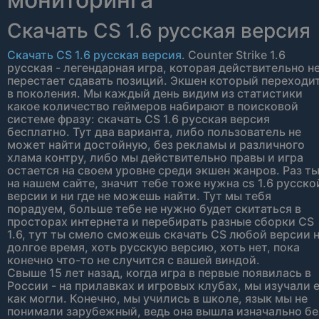
Скачать CS 1.6 русская версия
Скачать CS 1.6 русская версия
. Counter Strike 1.6
русская - легендарная игра, которая действительно н
перестает сдавать позиций. Экшен который переходи
в поколения. Мы каждый день видим из статистики
какое количество геймеров набирают в поисковой
системе фразу: скачать CS 1.6 русская версия
бесплатно. Тут два варианта, либо пользователь не
может найти достойную, без рекламы и различного
хлама контру, либо мы действительно правы и игра
остается на своем уровне среди экшен жанров. Раз т
на нашем сайте, значит тебе тоже нужна cs 1.6 русско
версии и ни где не можешь найти. Тут мы тебя
порадуем, больше тебе не нужно будет скитаться в
просторах интернета и перебирать разные сборки CS
1.6, тут ты смело сможешь скачать CS любой версии 
долгое время, хоть русскую версию, хоть нет, пока
конечно что-то не случится с вашей виндой.
Свыше 15 лет назад, когда игра в первые появилась в
России - на прилавках и игровых клубах, мы изучали 
как могли. Конечно, мы учились в школе, язык мы не
понимали зарубежный, ведь она вышла изначально бе