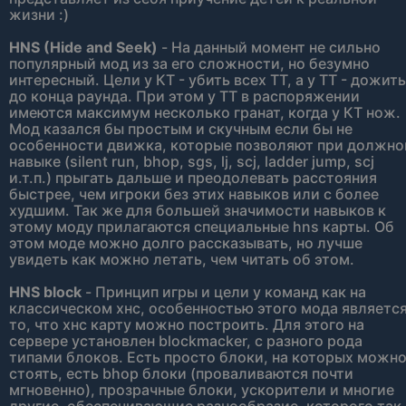
жизни :)
HNS (Hide and Seek)
- На данный момент не сильно
популярный мод из за его сложности, но безумно
интересный. Цели у КТ - убить всех ТТ, а у ТТ - дожить
до конца раунда. При этом у ТТ в распоряжении
имеются максимум несколько гранат, когда у КТ нож.
Мод казался бы простым и скучным если бы не
особенности движка, которые позволяют при должн
навыке (silent run, bhop, sgs, lj, scj, ladder jump, scj
и.т.п.) прыгать дальше и преодолевать расстояния
быстрее, чем игроки без этих навыков или с более
худшим. Так же для большей значимости навыков к
этому моду прилагаются специальные hns карты. Об
этом моде можно долго рассказывать, но лучше
увидеть как можно летать, чем читать об этом.
HNS block
- Принцип игры и цели у команд как на
классическом хнс, особенностью этого мода являетс
то, что хнс карту можно построить. Для этого на
сервере установлен blockmacker, с разного рода
типами блоков. Есть просто блоки, на которых можн
стоять, есть bhop блоки (проваливаются почти
мгновенно), прозрачные блоки, ускорители и многие