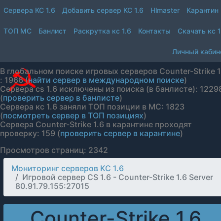
Сервера КС 1.6
Добавить сервер КС 1.6
Hlmaster
Карантин
ТОП МС
Банлист
Раскрутка кс 1.6
Контакты
Скачать кс 1
Личный кабин
В глобальном поиске игровых серверов Counter-Strike 1
: 1966 (
найти сервер в международном поиске
)
Сервера cs 1.6 исключены из поиска (в банлисте): 1229
(
проверить сервер в банлисте
)
Сервера кс 1.6 заняли ТОП позиции в МС: 1823
(
посмотреть сервер в ТОП позициях
)
Сервера Counter-Strike 1.6 в карантине проходят
проверку: 159 (
проверить сервер в карантине
)
Просмотров страниц: 2342
Мониторинг серверов КС 1.6
Игровой сервер CS 1.6 - Counter-Strike 1.6 Server
80.91.79.155:27015
Counter-Strike 1.6