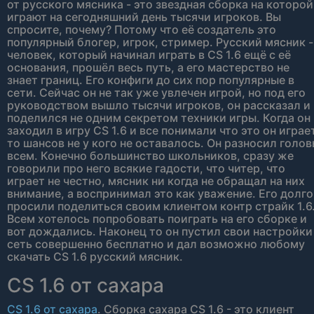
от русского мясника - это звездная сборка на которой
играют на сегодняшний день тысячи игроков. Вы
спросите, почему? Потому что её создатель это
популярный блогер, игрок, стример. Русский мясник -
человек, который начинал играть в CS 1.6 ещё с её
основания, прошёл весь путь, а его мастерство не
знает границ. Его конфиги до сих пор популярные в
сети. Сейчас он не так уже увлечен игрой, но под его
руководством вышло тысячи игроков, он рассказал и
поделился не одним секретом техники игры. Когда он
заходил в игру CS 1.6 и все понимали что это он играет
то шансов не у кого не оставалось. Он разносил голо
всем. Конечно большинство школьников, сразу же
говорили про него всякие гадости, что читер, что
играет не честно, мясник ни когда не обращал на них
внимание, а воспринимал это как уважение. Его долго
просили поделиться своим клиентом контр страйк 1.6
Всем хотелось попробовать поиграть на его сборке и
вот дождались. Наконец то он пустил свои настройки
сеть совершенно бесплатно и дал возможно любому
скачать CS 1.6 русский мясник.
CS 1.6 от сахара
CS 1.6 от сахара
. Сборка сахара CS 1.6 - это клиент