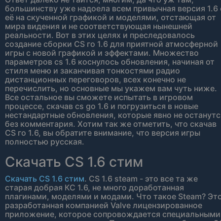
большинству уже надоела всем привычная версия 1.6 
её на скученной графикой и моделями, отстающая от
мира видения и не соответствующая нынешней
реальности. Вот в этих целях и преследовалось
создание сборки CS го 1.6 для приятной атмосферной
игры с новой графикой и эффектами. Множество
параметров cs 1.6 коснулось обновления, начиная от
стиля меню и заканчивая тонкостями радио
дистанционных переговоров, всех конечно не
перечислить, но основные мы укажем вам чуть ниже.
Все остальное вы сможете испытать в игровом
процессе, скачав cs go 1.6 и погрузиться в новые
нестандартные обновления, которые явно не останутс
без комментария. Хотим так же отметить, что скачав
CS го 1.6, вы обратите внимание, что версия игры
полностью русская.
Скачать CS 1.6 стим
Скачать CS 1.6 стим
. CS 1.6 steam - это все та же
старая добрая КС 1.6, не много доработанная
плагинами, моделями и модами. Что такое Steam? Эт
разработанная компанией Valve лицензированное
приложение, которое сопровождается специальными