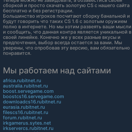
теперь можно не завидовать, а обзавестись своей
сборкой и просто скачать золотую CS с нашего сайта
бесплатно и без регистрации.
Большинство игроков посчитают сборку банальной и
будут говорить что таких CS 1.6 с золотым оружием
полно в интернете. Но мы хотим развеять ваши мысли
и сообщить, что данная контра является уникальной в
своей линейке. Конечно же у всех разные вкусы и
предпочтения, выбор всегда остается за вами. Мы
уверены, что опробовав эту версию, вам обязательно
понравится.
Мы работаем над сайтами
africa.rubitnet.ru
australia.rubitnet.ru
boost.servegame.com
boostcs16.servegame.com
downloadcs16.rubitnet.ru
eurasia.rubitnet.ru
filescs16.rubitnet.ru
forum.rubitnet.ru
irkgamerus.sytes.net
irkservercs.rubitnet.ru