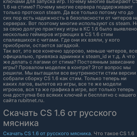
ключами для запуска игр. Почему многие выбирают C
1.6 на стиме? Почему многие сервера поддерживают
только протокол steam. Да все только потому что до
сих пор есть надежность в безопасности от читеров н
серверах. Вот поэтому многие используют cs steam. Н
за свою долгую практику игры в КС 1.6 было выявлено
несколько геймеров играющих в CS 1.6 стим
спалившихся с читами. Где они их взяли, у кого
приобрели, остается загадкой.
Так вот, это все конечно здорово, меньше читеров, вс
официально, привязка админки к steam_id и т.д. А что
же делать с лагами от стима? Постоянным зависание
игры? Провалом моделек в контре? Этот вопрос мы
решили. Мы вытащили все внутренности стим версии
собрали сборку CS 1.6 как стим. Только теперь ни
каких лагов, вылетов из игры, все те же модели
игроков, вся та же графика в игре, вот только теперь
она доступна без всяких ключей и бесплатно с нашего
сайта rubitnet.ru.
Скачать CS 1.6 от русского
мясника
Скачать CS 1.6 от русского мясника
. Что такое CS 1.6