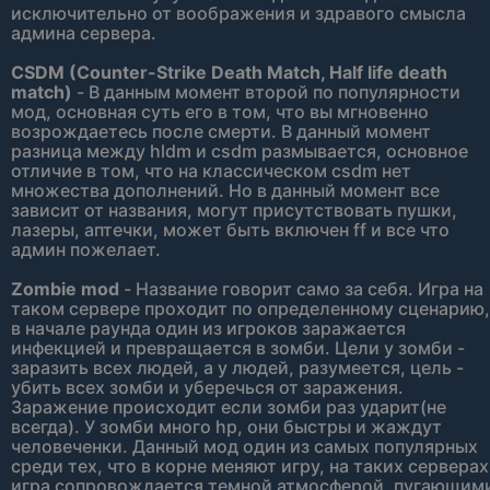
исключительно от воображения и здравого смысла
админа сервера.
CSDM (Counter-Strike Death Match, Half life death
match)
- В данным момент второй по популярности
мод, основная суть его в том, что вы мгновенно
возрождаетесь после смерти. В данный момент
разница между hldm и csdm размывается, основное
отличие в том, что на классическом csdm нет
множества дополнений. Но в данный момент все
зависит от названия, могут присутствовать пушки,
лазеры, аптечки, может быть включен ff и все что
админ пожелает.
Zombie mod
- Название говорит само за себя. Игра на
таком сервере проходит по определенному сценарию,
в начале раунда один из игроков заражается
инфекцией и превращается в зомби. Цели у зомби -
заразить всех людей, а у людей, разумеется, цель -
убить всех зомби и уберечься от заражения.
Заражение происходит если зомби раз ударит(не
всегда). У зомби много hp, они быстры и жаждут
человеченки. Данный мод один из самых популярных
среди тех, что в корне меняют игру, на таких серверах
игра сопровождается темной атмосферой, пугающим