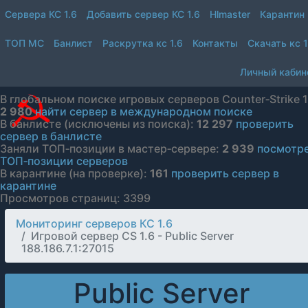
Сервера КС 1.6
Добавить сервер КС 1.6
Hlmaster
Карантин
ТОП МС
Банлист
Раскрутка кс 1.6
Контакты
Скачать кс 1
Личный кабин
В глобальном поиске игровых серверов Counter‑Strike 1
2 980
найти сервер в международном поиске
В банлисте (исключены из поиска):
12 297
проверить
сервер в банлисте
Заняли ТОП‑позиции в мастер‑сервере:
2 939
посмотр
ТОП‑позиции серверов
В карантине (на проверке):
161
проверить сервер в
карантине
Просмотров страниц: 3399
Мониторинг серверов КС 1.6
Игровой сервер CS 1.6 - Public Server
188.186.7.1:27015
Public Server