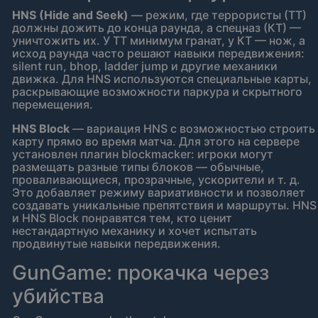
HNS (Hide and Seek)
— режим, где террористы (ТТ)
должны дожить до конца раунда, а спецназ (КТ) —
уничтожить их. У ТТ минимум гранат, у КТ — нож, а
исход раунда часто решают навыки передвижения:
silent run, bhop, ladder jump и другие механики
движка. Для HNS используются специальные карты,
раскрывающие возможности паркура и скрытного
перемещения.
HNS Block
— вариация HNS с возможностью строить
карту прямо во время матча. Для этого на сервере
установлен плагин blockmacker: игроки могут
размещать разные типы блоков — обычные,
проваливающиеся, прозрачные, ускорители и т. д.
Это добавляет режиму вариативности и позволяет
создавать уникальные препятствия и маршруты. HNS
и HNS Block понравятся тем, кто ценит
нестандартную механику и хочет испытать
продвинутые навыки передвижения.
GunGame: прокачка через
убийства