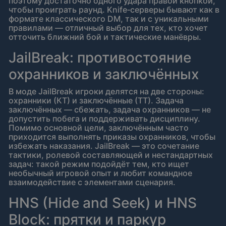
поэтому достаточно одного удара правой кнопкой,
чтобы проиграть раунд. Knife‑серверы бывают как в
формате классического DM, так и с уникальными
правилами — отличный выбор для тех, кто хочет
отточить ближний бой и тактические манёвры.
JailBreak: противостояние
охранников и заключённых
В моде JailBreak игроки делятся на две стороны:
охранники (КТ) и заключённые (ТТ). Задача
заключённых — сбежать, задача охранников — не
допустить побега и поддерживать дисциплину.
Помимо основной цели, заключённым часто
приходится выполнять приказы охранников, чтобы
избежать наказания. JailBreak — это сочетание
тактики, ролевой составляющей и нестандартных
задач: такой режим подойдёт тем, кто ищет
необычный игровой опыт и любит командное
взаимодействие с элементами сценария.
HNS (Hide and Seek) и HNS
Block: прятки и паркур