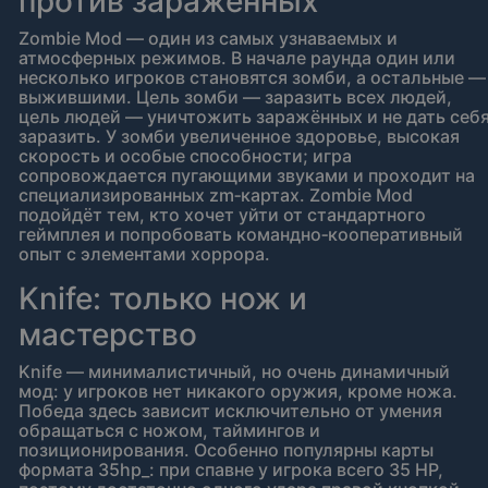
против заражённых
Zombie Mod — один из самых узнаваемых и
атмосферных режимов. В начале раунда один или
несколько игроков становятся зомби, а остальные —
выжившими. Цель зомби — заразить всех людей,
цель людей — уничтожить заражённых и не дать себ
заразить. У зомби увеличенное здоровье, высокая
скорость и особые способности; игра
сопровождается пугающими звуками и проходит на
специализированных zm‑картах. Zombie Mod
подойдёт тем, кто хочет уйти от стандартного
геймплея и попробовать командно‑кооперативный
опыт с элементами хоррора.
Knife: только нож и
мастерство
Knife — минималистичный, но очень динамичный
мод: у игроков нет никакого оружия, кроме ножа.
Победа здесь зависит исключительно от умения
обращаться с ножом, таймингов и
позиционирования. Особенно популярны карты
формата 35hp_: при спавне у игрока всего 35 HP,