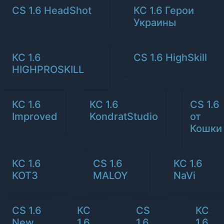
CS 1.6 HeadShot
КС 1.6 Герои
Украины
КС 1.6
CS 1.6 HighSkill
HIGHPROSKILL
КС 1.6
КС 1.6
CS 1.6
Improved
KondratStudio
от
Кошки
КС 1.6
CS 1.6
КС 1.6
KOT3
MALOY
NaVi
CS 1.6
КС
CS
КС
New
1.6
1.6
1.6