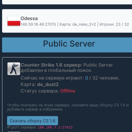
Odessa
146.59.18.46:27015 | Карта: de_nuke_2x2 | Игроки: 23 / 32
Public Server
Counter Strike 1.6 сервер:
Public Server
добавлен в глобальный поиск.
Сейчас на сервере играют:
0
/
32
человек.
Карта:
de_dust2
Статус сервера:
Offline
Чтобы поиграть на этом сервере, скачайте нашу сборку CS 1.6 и
добавьте сервер в избранное.
Скачать сборку CS 1.6
IP:port сервера:
188.186.7.1:27015