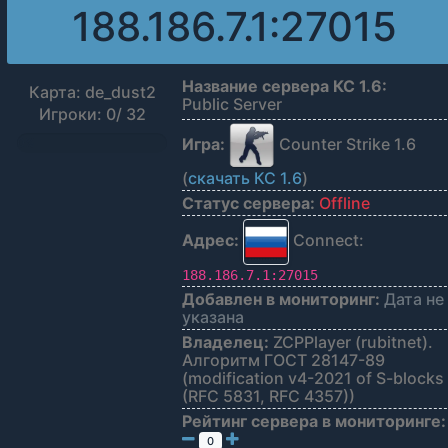
188.186.7.1:27015
Название сервера КС 1.6:
Карта: de_dust2
Public Server
Игроки: 0/ 32
Игра:
Counter Strike 1.6
0%
(
скачать КС 1.6
)
Статус сервера:
Offline
Адрес:
Connect:
188.186.7.1:27015
Добавлен в мониторинг:
Дата не
указана
Владелец:
ZCPPlayer (rubitnet).
Алгоритм ГОСТ 28147-89
(modification v4-2021 of S-blocks
(RFC 5831, RFC 4357))
Рейтинг сервера в мониторинге:
0