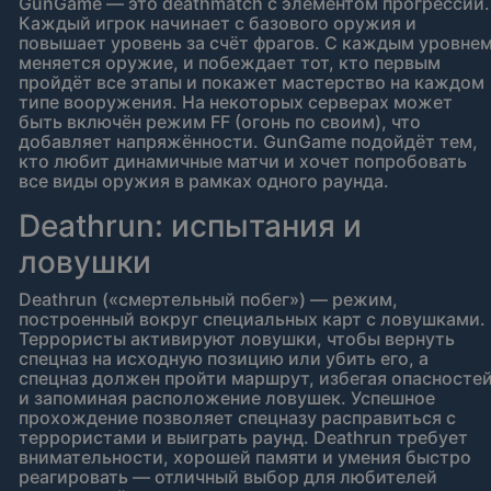
GunGame — это deathmatch с элементом прогрессии.
Каждый игрок начинает с базового оружия и
повышает уровень за счёт фрагов. С каждым уровне
меняется оружие, и побеждает тот, кто первым
пройдёт все этапы и покажет мастерство на каждом
типе вооружения. На некоторых серверах может
быть включён режим FF (огонь по своим), что
добавляет напряжённости. GunGame подойдёт тем,
кто любит динамичные матчи и хочет попробовать
все виды оружия в рамках одного раунда.
Deathrun: испытания и
ловушки
Deathrun («смертельный побег») — режим,
построенный вокруг специальных карт с ловушками.
Террористы активируют ловушки, чтобы вернуть
спецназ на исходную позицию или убить его, а
спецназ должен пройти маршрут, избегая опасносте
и запоминая расположение ловушек. Успешное
прохождение позволяет спецназу расправиться с
террористами и выиграть раунд. Deathrun требует
внимательности, хорошей памяти и умения быстро
реагировать — отличный выбор для любителей