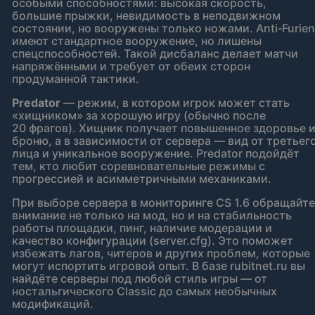
особыми способностями: высокая скорость,
большие прыжки, невидимость в неподвижном
состоянии, но вооружены только ножами. Anti‑Furien
имеют стандартное вооружение, но лишены
спецспособностей. Такой дисбаланс делает матчи
напряжёнными и требует от обеих сторон
продуманной тактики.
Predator
— режим, в котором игрок может стать
«хищником» за хорошую игру (обычно после
20 фрагов). Хищник получает повышенное здоровье 
броню, а в зависимости от сервера — вид от третьег
лица и уникальное вооружение. Predator подойдёт
тем, кто любит соревновательные режимы с
прогрессией и асимметричными механиками.
При выборе сервера в мониторинге CS 1.6 обращайте
внимание не только на мод, но и на стабильность
работы площадки, пинг, наличие модерации и
качество конфигурации (server.cfg). Это поможет
избежать лагов, читеров и других проблем, которые
могут испортить игровой опыт. В базе rubitnet.ru вы
найдёте серверы под любой стиль игры — от
ностальгического Classic до самых необычных
модификаций.