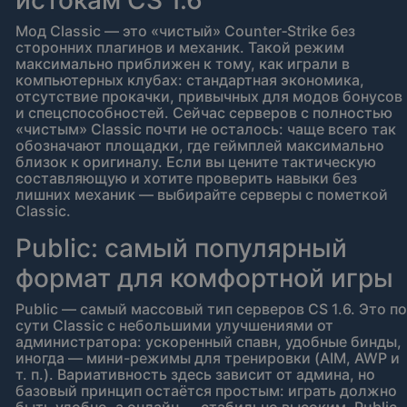
истокам CS 1.6
Мод Classic — это «чистый» Counter‑Strike без
сторонних плагинов и механик. Такой режим
максимально приближен к тому, как играли в
компьютерных клубах: стандартная экономика,
отсутствие прокачки, привычных для модов бонусов
и спецспособностей. Сейчас серверов с полностью
«чистым» Classic почти не осталось: чаще всего так
обозначают площадки, где геймплей максимально
близок к оригиналу. Если вы цените тактическую
составляющую и хотите проверить навыки без
лишних механик — выбирайте серверы с пометкой
Classic.
Public: самый популярный
формат для комфортной игры
Public — самый массовый тип серверов CS 1.6. Это по
сути Classic с небольшими улучшениями от
администратора: ускоренный спавн, удобные бинды,
иногда — мини-режимы для тренировки (AIM, AWP и
т. п.). Вариативность здесь зависит от админа, но
базовый принцип остаётся простым: играть должно