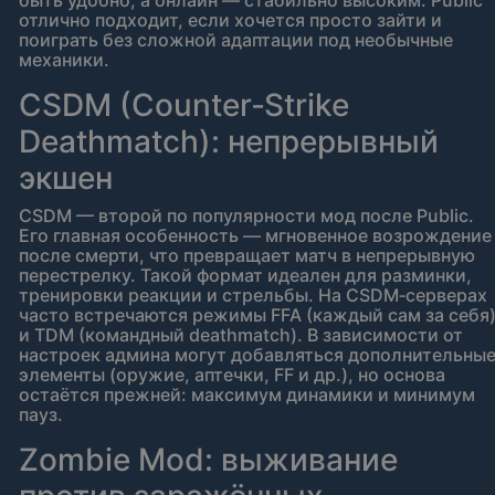
быть удобно, а онлайн — стабильно высоким. Public
отлично подходит, если хочется просто зайти и
поиграть без сложной адаптации под необычные
механики.
CSDM (Counter‑Strike
Deathmatch): непрерывный
экшен
CSDM — второй по популярности мод после Public.
Его главная особенность — мгновенное возрождение
после смерти, что превращает матч в непрерывную
перестрелку. Такой формат идеален для разминки,
тренировки реакции и стрельбы. На CSDM‑серверах
часто встречаются режимы FFA (каждый сам за себя
и TDM (командный deathmatch). В зависимости от
настроек админа могут добавляться дополнительны
элементы (оружие, аптечки, FF и др.), но основа
остаётся прежней: максимум динамики и минимум
пауз.
Zombie Mod: выживание