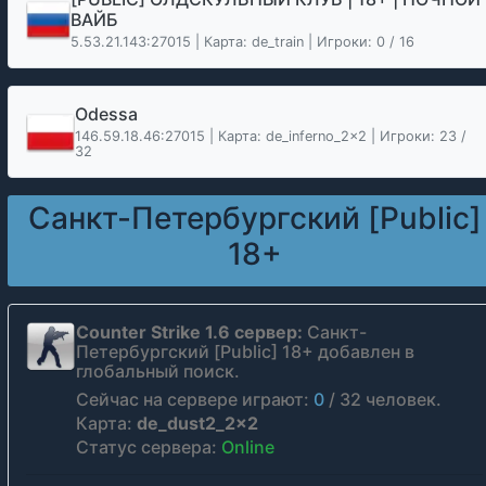
ВАЙБ
5.53.21.143:27015 | Карта: de_train | Игроки: 0 / 16
Odessa
146.59.18.46:27015 | Карта: de_inferno_2x2 | Игроки: 23 /
32
Санкт-Петербургский [Public]
18+
Counter Strike 1.6 сервер:
Санкт-
Петербургский [Public] 18+ добавлен в
глобальный поиск.
Сейчас на сервере играют:
0
/
32
человек.
Карта:
de_dust2_2x2
Статус сервера:
Online