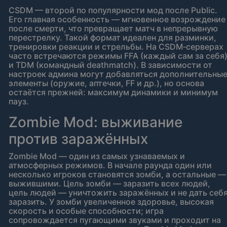
CSDM — второй по популярности мод после Public.
Его главная особенность — мгновенное возрождение
после смерти, что превращает матч в непрерывную
перестрелку. Такой формат идеален для разминки,
тренировки реакции и стрельбы. На CSDM‑серверах
часто встречаются режимы FFA (каждый сам за себя
и TDM (командный deathmatch). В зависимости от
настроек админа могут добавляться дополнительны
элементы (оружие, аптечки, FF и др.), но основа
остаётся прежней: максимум динамики и минимум
пауз.
Zombie Mod: выживание
против заражённых
Zombie Mod — один из самых узнаваемых и
атмосферных режимов. В начале раунда один или
несколько игроков становятся зомби, а остальные —
выжившими. Цель зомби — заразить всех людей,
цель людей — уничтожить заражённых и не дать себ
заразить. У зомби увеличенное здоровье, высокая
скорость и особые способности; игра
сопровождается пугающими звуками и проходит на