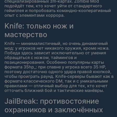
специализированных zm‑картах. Zombie Mod
подойдёт тем, кто хочет уйти от стандартного
геймплея и попробовать командно‑кооперативный
опыт с элементами хоррора.
Knife: только нож и
мастерство
Knife — минималистичный, но очень динамичный
мод: у игроков нет никакого оружия, кроме ножа.
Победа здесь зависит исключительно от умения
обращаться с ножом, таймингов и
позиционирования. Особенно популярны карты
формата 35hp_: при спавне у игрока всего 35 HP,
поэтому достаточно одного удара правой кнопкой,
чтобы проиграть раунд. Knife‑серверы бывают как в
формате классического DM, так и с уникальными
правилами — отличный выбор для тех, кто хочет
отточить ближний бой и тактические манёвры.
JailBreak: противостояние
охранников и заключённых