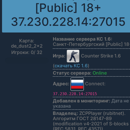
[Public] 18+
37.230.228.14:27015
Название сервера КС 1.6:
Карта:
Санкт-Петербургский [Public] 18
de_dust2_2x2
Игроки: 0/ 32
Игра:
Counter Strike 1.6
0%
(
скачать КС 1.6
)
Статус сервера:
Online
Адрес:
Connect:
37.230.228.14:27015
Добавлен в мониторинг:
Дата не
указана
Владелец:
ZCPPlayer (rubitnet).
Алгоритм ГОСТ 28147-89
(modification v4-2021 of S-blocks
(RFC 5831, RFC 4357))