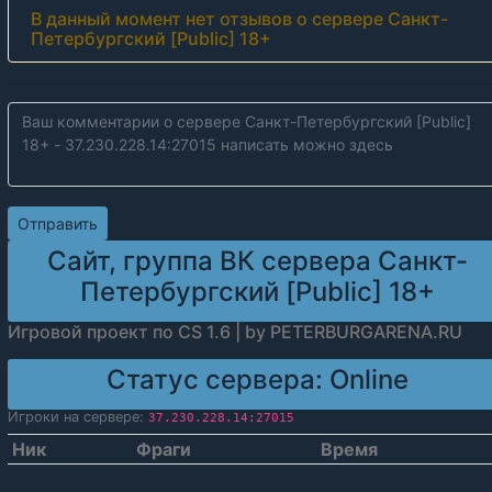
В данный момент нет отзывов о сервере Санкт-
Петербургский [Public] 18+
Сайт, группа ВК сервера Санкт-
Петербургский [Public] 18+
Игровой проект по CS 1.6 | by PETERBURGARENA.RU
Статус сервера:
Online
Игроки на сервере:
37.230.228.14:27015
Ник
Фраги
Время