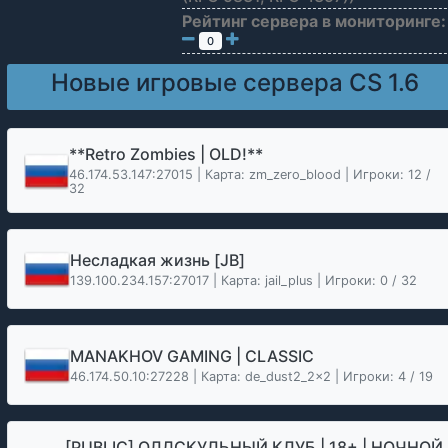
Рейтинг сервера в мониторинге:
0
Новые игровые сервера CS 1.6
**Retro Zombies | OLD!**
46.174.53.147:27015 | Карта: zm_zero_blood | Игроки: 12 /
32
Несладкая жизнь [JB]
139.100.234.157:27017 | Карта: jail_plus | Игроки: 0 / 32
MANAKHOV GAMING | CLASSIC
46.174.50.10:27228 | Карта: de_dust2_2x2 | Игроки: 4 / 19
[PUBLIC] ОЛДСКУЛЬНЫЙ КЛУБ | 18+ | НОЧНОЙ