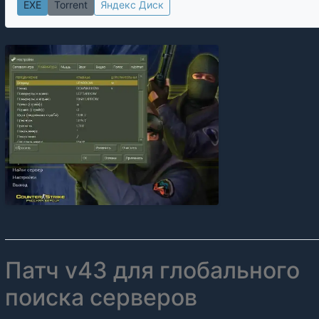
EXE
Torrent
Яндекс Диск
Патч v43 для глобального
поиска серверов