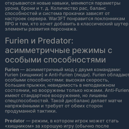
открываются новые навыки, меняются параметры
урона, брони и т. д. Количество рас, баланс
способностей и система прокачки зависят от
настроек сервера. War3FT понравится поклонникам
RPG и тем, кто хочет добавить в классический шутер
элементы развития персонажа.
Furien и Predator:
асимметричные режимы с
особыми способностями
Furien
— асимметричный мод с двумя командами:
Furien (хищники) и Anti‑Furien (люди). Furien обладаю
особыми способностями: высокая скорость,
большие прыжки, невидимость в неподвижном
состоянии, но вооружены только ножами. Anti‑Furien
имеют стандартное вооружение, но лишены
спецспособностей. Такой дисбаланс делает матчи
напряжёнными и требует от обеих сторон
продуманной тактики.
Predator
— режим, в котором игрок может стать
«хищником» за хорошую игру (обычно после