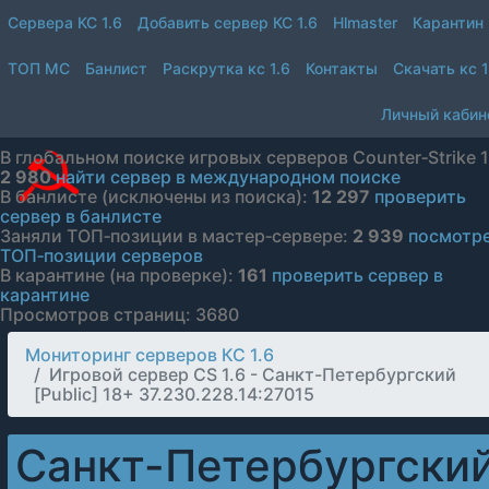
Сервера КС 1.6
Добавить сервер КС 1.6
Hlmaster
Карантин
ТОП МС
Банлист
Раскрутка кс 1.6
Контакты
Скачать кс 1
Личный кабин
В глобальном поиске игровых серверов Counter‑Strike 1
2 980
найти сервер в международном поиске
В банлисте (исключены из поиска):
12 297
проверить
сервер в банлисте
Заняли ТОП‑позиции в мастер‑сервере:
2 939
посмотр
ТОП‑позиции серверов
В карантине (на проверке):
161
проверить сервер в
карантине
Просмотров страниц: 3680
Мониторинг серверов КС 1.6
Игровой сервер CS 1.6 - Санкт-Петербургский
[Public] 18+ 37.230.228.14:27015
Санкт-Петербургски