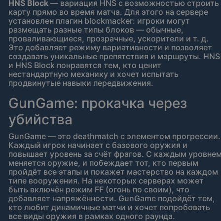
HNS Block
— вариация HNS с возможностью строить
карту прямо во время матча. Для этого на сервере
установлен плагин blockmacker: игроки могут
размещать разные типы блоков — обычные,
проваливающиеся, прозрачные, ускорители и т. д.
Это добавляет режиму вариативности и позволяет
создавать уникальные препятствия и маршруты. HNS
и HNS Block понравятся тем, кто ценит
нестандартную механику и хочет испытать
продвинутые навыки передвижения.
GunGame: прокачка через
убийства
GunGame — это deathmatch с элементом прогрессии.
Каждый игрок начинает с базового оружия и
повышает уровень за счёт фрагов. С каждым уровне
меняется оружие, и побеждает тот, кто первым
пройдёт все этапы и покажет мастерство на каждом
типе вооружения. На некоторых серверах может
быть включён режим FF (огонь по своим), что
добавляет напряжённости. GunGame подойдёт тем,
кто любит динамичные матчи и хочет попробовать
все виды оружия в рамках одного раунда.