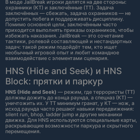
В моде JailBreak игроки делятся на две стороны:
охранники (КТ) и заключённые (ТТ). Задача
заключённых — сбежать, задача охранников — не
допустить побега и поддерживать дисциплину.
Помимо основной цели, заключённым часто
приходится выполнять приказы охранников, чтобы
избежать наказания. JailBreak — это сочетание
тактики, ролевой составляющей и нестандартных
задач: такой режим подойдёт тем, кто ищет
необычный игровой опыт и любит командное
взаимодействие с элементами сценария.
HNS (Hide and Seek) и HNS
Block: прятки и паркур
HNS (Hide and Seek)
— режим, где террористы (ТТ)
должны дожить до конца раунда, а спецназ (КТ) —
уничтожить их. У ТТ минимум гранат, у КТ — нож, а
исход раунда часто решают навыки передвижения:
silent run, bhop, ladder jump и другие механики
движка. Для HNS используются специальные карты,
раскрывающие возможности паркура и скрытного
перемещения.