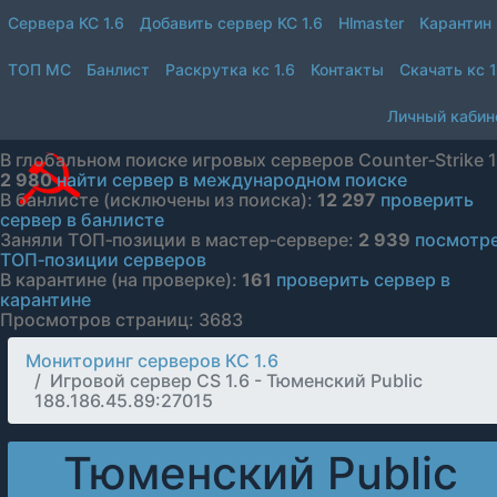
Сервера КС 1.6
Добавить сервер КС 1.6
Hlmaster
Карантин
ТОП МС
Банлист
Раскрутка кс 1.6
Контакты
Скачать кс 1
Личный кабин
В глобальном поиске игровых серверов Counter‑Strike 1
2 980
найти сервер в международном поиске
В банлисте (исключены из поиска):
12 297
проверить
сервер в банлисте
Заняли ТОП‑позиции в мастер‑сервере:
2 939
посмотр
ТОП‑позиции серверов
В карантине (на проверке):
161
проверить сервер в
карантине
Просмотров страниц: 3683
Мониторинг серверов КС 1.6
Игровой сервер CS 1.6 - Тюменский Public
188.186.45.89:27015
Тюменский Public