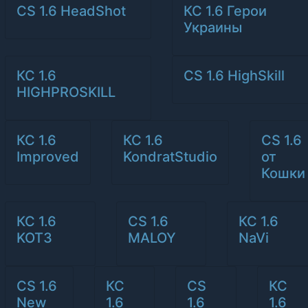
CS 1.6 HeadShot
КС 1.6 Герои
Украины
КС 1.6
CS 1.6 HighSkill
HIGHPROSKILL
КС 1.6
КС 1.6
CS 1.6
Improved
KondratStudio
от
Кошки
КС 1.6
CS 1.6
КС 1.6
KOT3
MALOY
NaVi
CS 1.6
КС
CS
КС
New
1.6
1.6
1.6