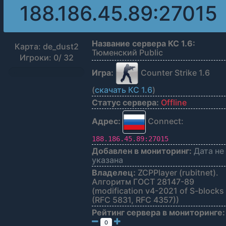
188.186.45.89:27015
Название сервера КС 1.6:
Карта: de_dust2
Тюменский Public
Игроки: 0/ 32
Игра:
Counter Strike 1.6
0%
(
скачать КС 1.6
)
Статус сервера:
Offline
Адрес:
Connect:
188.186.45.89:27015
Добавлен в мониторинг:
Дата не
указана
Владелец:
ZCPPlayer (rubitnet).
Алгоритм ГОСТ 28147-89
(modification v4-2021 of S-blocks
(RFC 5831, RFC 4357))
Рейтинг сервера в мониторинге:
0