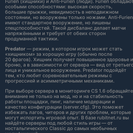
Furien (хищники) и Anti‑Furien (люди). Furien обладаю
особыми способностями: высокая скорость,
большие прыжки, невидимость в неподвижном
состоянии, но вооружены только ножами. Anti‑Furien
имеют стандартное вооружение, но лишены
спецспособностей. Такой дисбаланс делает матчи
напряжёнными и требует от обеих сторон
продуманной тактики.
Predator
— режим, в котором игрок может стать
«хищником» за хорошую игру (обычно после
20 фрагов). Хищник получает повышенное здоровье 
броню, а в зависимости от сервера — вид от третьег
лица и уникальное вооружение. Predator подойдёт
тем, кто любит соревновательные режимы с
прогрессией и асимметричными механиками.
При выборе сервера в мониторинге CS 1.6 обращайте
внимание не только на мод, но и на стабильность
работы площадки, пинг, наличие модерации и
качество конфигурации (server.cfg). Это поможет
избежать лагов, читеров и других проблем, которые
могут испортить игровой опыт. В базе rubitnet.ru вы
найдёте серверы под любой стиль игры — от
ностальгического Classic до самых необычных