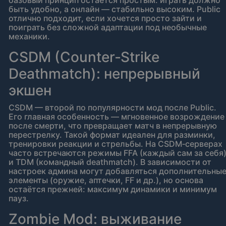
базовый принцип остаётся простым: играть должно
быть удобно, а онлайн — стабильно высоким. Public
отлично подходит, если хочется просто зайти и
поиграть без сложной адаптации под необычные
механики.
CSDM (Counter‑Strike
Deathmatch): непрерывный
экшен
CSDM — второй по популярности мод после Public.
Его главная особенность — мгновенное возрождение
после смерти, что превращает матч в непрерывную
перестрелку. Такой формат идеален для разминки,
тренировки реакции и стрельбы. На CSDM‑серверах
часто встречаются режимы FFA (каждый сам за себя
и TDM (командный deathmatch). В зависимости от
настроек админа могут добавляться дополнительны
элементы (оружие, аптечки, FF и др.), но основа
остаётся прежней: максимум динамики и минимум
пауз.
Zombie Mod: выживание