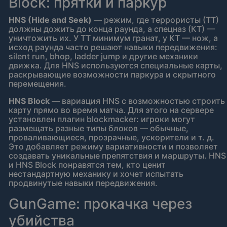
Block: прятки и паркур
HNS (Hide and Seek)
— режим, где террористы (ТТ)
должны дожить до конца раунда, а спецназ (КТ) —
уничтожить их. У ТТ минимум гранат, у КТ — нож, а
исход раунда часто решают навыки передвижения:
silent run, bhop, ladder jump и другие механики
движка. Для HNS используются специальные карты,
раскрывающие возможности паркура и скрытного
перемещения.
HNS Block
— вариация HNS с возможностью строить
карту прямо во время матча. Для этого на сервере
установлен плагин blockmacker: игроки могут
размещать разные типы блоков — обычные,
проваливающиеся, прозрачные, ускорители и т. д.
Это добавляет режиму вариативности и позволяет
создавать уникальные препятствия и маршруты. HNS
и HNS Block понравятся тем, кто ценит
нестандартную механику и хочет испытать
продвинутые навыки передвижения.
GunGame: прокачка через
убийства