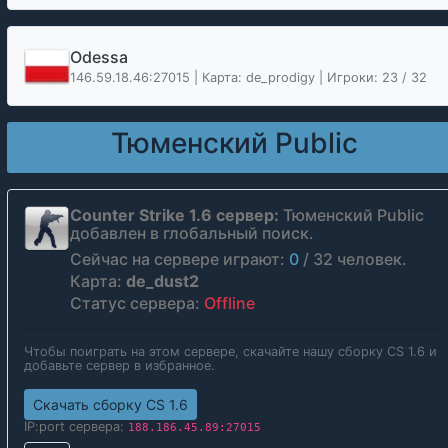
Odessa
146.59.18.46:27015 | Карта: de_prodigy | Игроки: 23 / 32
Тюменский Public
Counter Strike 1.6 сервер:
Тюменский Public
добавлен в глобальный поиск.
Сейчас на сервере играют:
0
/
32
человек.
Карта:
de_dust2
Статус сервера:
Offline
Чтобы поиграть на этом сервере, скачайте нашу сборку CS 1.6 и
добавьте сервер в избранное.
Скачать сборку CS 1.6
IP:port сервера:
188.186.45.89:27015