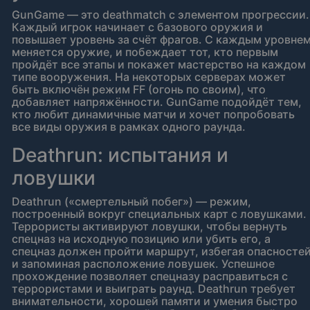
GunGame — это deathmatch с элементом прогрессии.
Каждый игрок начинает с базового оружия и
повышает уровень за счёт фрагов. С каждым уровне
меняется оружие, и побеждает тот, кто первым
пройдёт все этапы и покажет мастерство на каждом
типе вооружения. На некоторых серверах может
быть включён режим FF (огонь по своим), что
добавляет напряжённости. GunGame подойдёт тем,
кто любит динамичные матчи и хочет попробовать
все виды оружия в рамках одного раунда.
Deathrun: испытания и
ловушки
Deathrun («смертельный побег») — режим,
построенный вокруг специальных карт с ловушками.
Террористы активируют ловушки, чтобы вернуть
спецназ на исходную позицию или убить его, а
спецназ должен пройти маршрут, избегая опасносте
и запоминая расположение ловушек. Успешное
прохождение позволяет спецназу расправиться с
террористами и выиграть раунд. Deathrun требует
внимательности, хорошей памяти и умения быстро