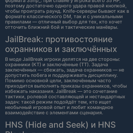
формата 35hp_: при спавне у игрока всего 35 HP,
поэтому достаточно одного удара правой кнопкой,
чтобы проиграть раунд. Knife‑серверы бывают как в
формате классического DM, так и с уникальными
правилами — отличный выбор для тех, кто хочет
отточить ближний бой и тактические манёвры.
JailBreak: противостояние
охранников и заключённых
В моде JailBreak игроки делятся на две стороны:
охранники (КТ) и заключённые (ТТ). Задача
заключённых — сбежать, задача охранников — не
допустить побега и поддерживать дисциплину.
Помимо основной цели, заключённым часто
приходится выполнять приказы охранников, чтобы
избежать наказания. JailBreak — это сочетание
тактики, ролевой составляющей и нестандартных
задач: такой режим подойдёт тем, кто ищет
необычный игровой опыт и любит командное
взаимодействие с элементами сценария.
HNS (Hide and Seek) и HNS