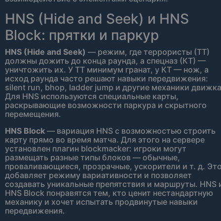
HNS (Hide and Seek) и HNS
Block: прятки и паркур
HNS (Hide and Seek)
— режим, где террористы (ТТ)
должны дожить до конца раунда, а спецназ (КТ) —
уничтожить их. У ТТ минимум гранат, у КТ — нож, а
исход раунда часто решают навыки передвижения:
silent run, bhop, ladder jump и другие механики движка
Для HNS используются специальные карты,
раскрывающие возможности паркура и скрытного
перемещения.
HNS Block
— вариация HNS с возможностью строить
карту прямо во время матча. Для этого на сервере
установлен плагин blockmacker: игроки могут
размещать разные типы блоков — обычные,
проваливающиеся, прозрачные, ускорители и т. д. Эт
добавляет режиму вариативности и позволяет
создавать уникальные препятствия и маршруты. HNS 
HNS Block понравятся тем, кто ценит нестандартную
механику и хочет испытать продвинутые навыки
передвижения.