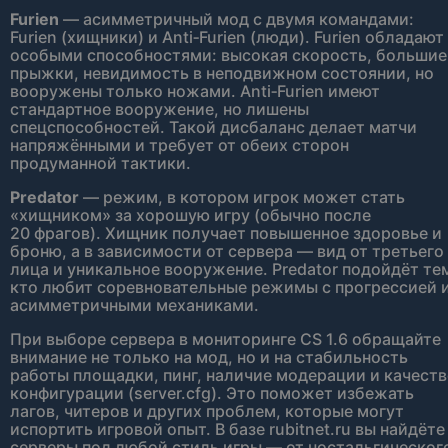
Furien
— асимметричный мод с двумя командами:
Furien (хищники) и Anti‑Furien (люди). Furien обладают
особыми способностями: высокая скорость, большие
прыжки, невидимость в неподвижном состоянии, но
вооружены только ножами. Anti‑Furien имеют
стандартное вооружение, но лишены
спецспособностей. Такой дисбаланс делает матчи
напряжёнными и требует от обеих сторон
продуманной тактики.
Predator
— режим, в котором игрок может стать
«хищником» за хорошую игру (обычно после
20 фрагов). Хищник получает повышенное здоровье и
броню, а в зависимости от сервера — вид от третьего
лица и уникальное вооружение. Predator подойдёт те
кто любит соревновательные режимы с прогрессией 
асимметричными механиками.
При выборе сервера в мониторинге CS 1.6 обращайте
внимание не только на мод, но и на стабильность
работы площадки, пинг, наличие модерации и качест
конфигурации (server.cfg). Это поможет избежать
лагов, читеров и других проблем, которые могут
испортить игровой опыт. В базе rubitnet.ru вы найдёте
серверы под любой стиль игры — от ностальгическог