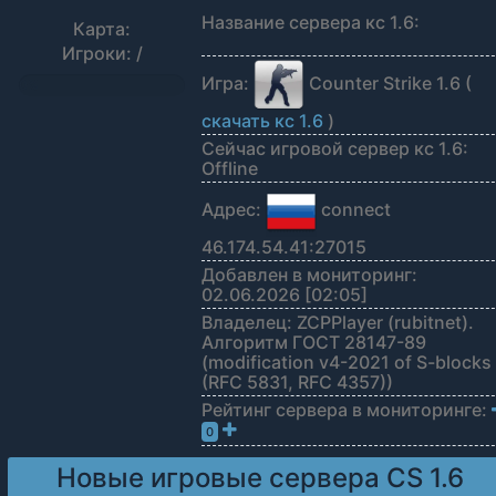
Название сервера кс 1.6:
Карта:
Игроки: /
Игра:
Counter Strike 1.6 (
0%
скачать кс 1.6
)
Сейчас игровой сервер кс 1.6:
Offline
Адрес:
connect
46.174.54.41:27015
Добавлен в мониторинг:
02.06.2026 [02:05]
Владелец: ZCPPlayer (rubitnet).
Алгоритм ГОСТ 28147-89
(modification v4-2021 of S-blocks
(RFC 5831, RFC 4357))
Рейтинг сервера в мониторинге:
0
Новые игровые сервера CS 1.6