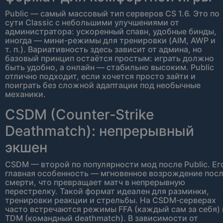
Public — самый массовый тип серверов CS 1.6. Это по
сути Classic с небольшими улучшениями от
администратора: ускоренный спавн, удобные бинды,
иногда — мини-режимы для тренировки (AIM, AWP и
т. п.). Вариативность здесь зависит от админа, но
базовый принцип остаётся простым: играть должно
быть удобно, а онлайн — стабильно высоким. Public
отлично подходит, если хочется просто зайти и
поиграть без сложной адаптации под необычные
механики.
CSDM (Counter‑Strike
Deathmatch): непрерывный
экшен
CSDM — второй по популярности мод после Public. Ег
главная особенность — мгновенное возрождение пос
смерти, что превращает матч в непрерывную
перестрелку. Такой формат идеален для разминки,
тренировки реакции и стрельбы. На CSDM‑серверах
часто встречаются режимы FFA (каждый сам за себя) 
TDM (командный deathmatch). В зависимости от