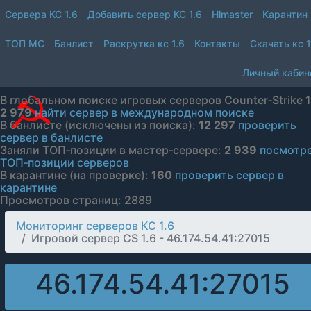
Сервера КС 1.6
Добавить сервер КС 1.6
Hlmaster
Карантин
ТОП МС
Банлист
Раскрутка кс 1.6
Контакты
Скачать кс 1
Личный кабин
В глобальном поиске игровых серверов Counter‑Strike 1
2 979
найти сервер в международном поиске
В банлисте (исключены из поиска):
12 297
проверить
сервер в банлисте
Заняли ТОП‑позиции в мастер‑сервере:
2 939
посмотр
ТОП‑позиции серверов
В карантине (на проверке):
160
проверить сервер в
карантине
Просмотров страниц: 2889
Мониторинг серверов КС 1.6
Игровой сервер CS 1.6 - 46.174.54.41:27015
46.174.54.41:27015