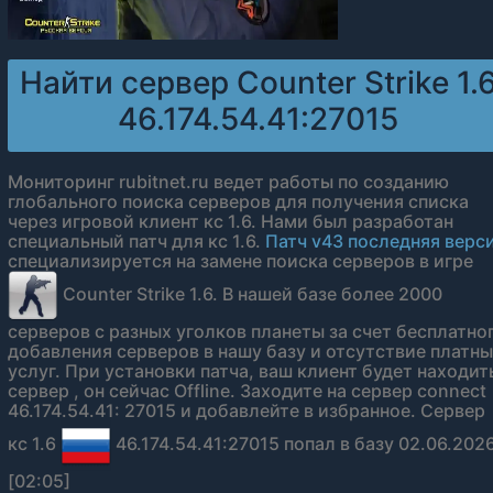
Найти сервер Counter Strike 1.
46.174.54.41:27015
Мониторинг rubitnet.ru ведет работы по созданию
глобального поиска серверов для получения списка
через игровой клиент кс 1.6. Нами был разработан
специальный патч для кс 1.6.
Патч v43 последняя верс
специализируется на замене поиска серверов в игре
Counter Strike 1.6. В нашей базе более 2000
серверов с разных уголков планеты за счет бесплатно
добавления серверов в нашу базу и отсутствие платн
услуг. При установки патча, ваш клиент будет находит
сервер , он сейчас Offline. Заходите на сервер connect
46.174.54.41: 27015 и добавлейте в избранное. Сервер
кс 1.6
46.174.54.41:27015 попал в базу 02.06.202
[02:05]