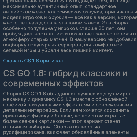
Оригинальная версия CS 1.6 подойдёт тем, кто ищет
максимально аутентичный опыт: стандартное
английское меню, классическая озвучка, оригинальн
модели игроков и оружия — всё как в версии, котора
много лет назад стала эталоном жанра. Эта сборка
особенно популярна у игроков старше 25 лет: она
пробуждает ностальгию и позволяет заново пережит
атмосферу старых матчей. В нашу версию мы добави
подборку популярных серверов для комфортной
сетевой игры и убрали весь лишний контент.
Скачать CS 1.6 оригинал
CS GO 1.6: гибрид классики и
современных эффектов
Сборка CS GO 1.6 объединяет лучшее из двух миров:
механику и динамику CS 1.6 вместе с обновлённой
графикой, визуальными эффектами и современными
деталями интерфейса. Если вам хочется сохранить
привычную физику и баланс, но при этом играть с
более свежей картинкой — этот вариант станет
отличным выбором. Сборка полностью
русифицирована, включает обновлённые элементы