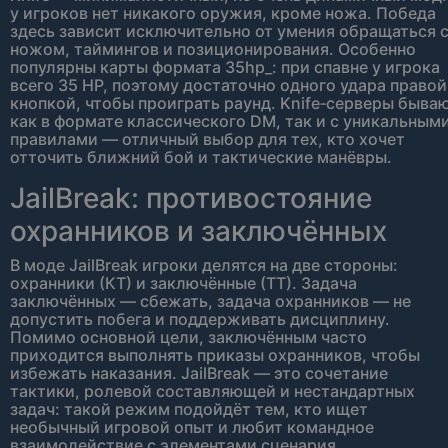
у игроков нет никакого оружия, кроме ножа. Победа
здесь зависит исключительно от умения обращаться 
ножом, таймингов и позиционирования. Особенно
популярны карты формата 35hp_: при спавне у игрока
всего 35 HP, поэтому достаточно одного удара правой
кнопкой, чтобы проиграть раунд. Knife‑серверы быва
как в формате классического DM, так и с уникальным
правилами — отличный выбор для тех, кто хочет
отточить ближний бой и тактические манёвры.
JailBreak: противостояние
охранников и заключённых
В моде JailBreak игроки делятся на две стороны:
охранники (КТ) и заключённые (ТТ). Задача
заключённых — сбежать, задача охранников — не
допустить побега и поддерживать дисциплину.
Помимо основной цели, заключённым часто
приходится выполнять приказы охранников, чтобы
избежать наказания. JailBreak — это сочетание
тактики, ролевой составляющей и нестандартных
задач: такой режим подойдёт тем, кто ищет
необычный игровой опыт и любит командное
взаимодействие с элементами сценария.