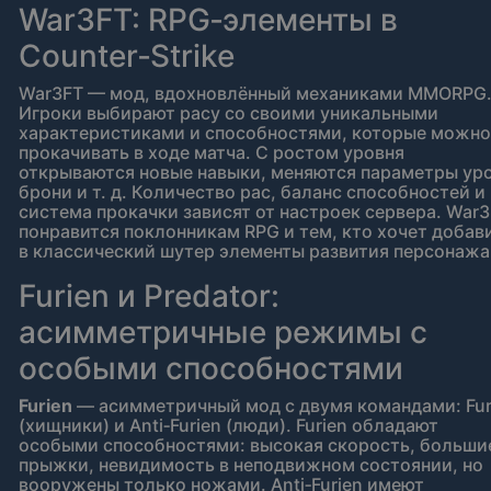
War3FT: RPG‑элементы в
Counter‑Strike
War3FT — мод, вдохновлённый механиками MMORPG
Игроки выбирают расу со своими уникальными
характеристиками и способностями, которые можно
прокачивать в ходе матча. С ростом уровня
открываются новые навыки, меняются параметры уро
брони и т. д. Количество рас, баланс способностей и
система прокачки зависят от настроек сервера. War
понравится поклонникам RPG и тем, кто хочет добав
в классический шутер элементы развития персонажа
Furien и Predator:
асимметричные режимы с
особыми способностями
Furien
— асимметричный мод с двумя командами: Fur
(хищники) и Anti‑Furien (люди). Furien обладают
особыми способностями: высокая скорость, больши
прыжки, невидимость в неподвижном состоянии, но
вооружены только ножами. Anti‑Furien имеют