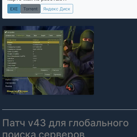
EXE
Torrent
Яндекс Диск
Патч v43 для глобального
поиска серверов