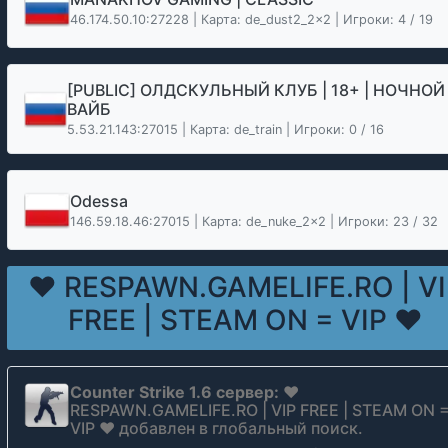
46.174.50.10:27228 | Карта: de_dust2_2x2 | Игроки: 4 / 19
[PUBLIC] ОЛДСКУЛЬНЫЙ КЛУБ | 18+ | НОЧНОЙ
ВАЙБ
5.53.21.143:27015 | Карта: de_train | Игроки: 0 / 16
Odessa
146.59.18.46:27015 | Карта: de_nuke_2x2 | Игроки: 23 / 32
❤ RESPAWN.GAMELIFE.RO | VI
FREE | STEAM ON = VIP ❤
Counter Strike 1.6 сервер:
❤
RESPAWN.GAMELIFE.RO | VIP FREE | STEAM ON 
VIP ❤ добавлен в глобальный поиск.