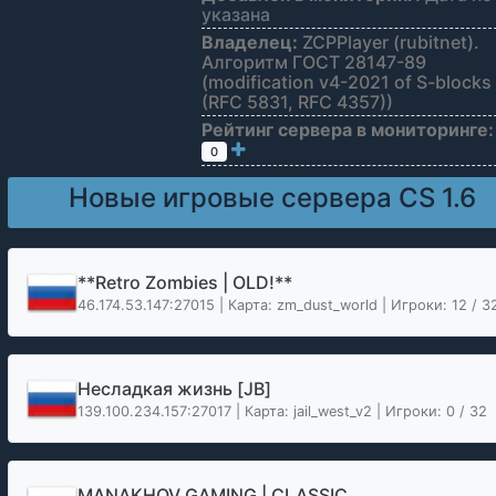
указана
Владелец:
ZCPPlayer (rubitnet).
Алгоритм ГОСТ 28147-89
(modification v4-2021 of S-blocks
(RFC 5831, RFC 4357))
Рейтинг сервера в мониторинге:
0
Новые игровые сервера CS 1.6
**Retro Zombies | OLD!**
46.174.53.147:27015 | Карта: zm_dust_world | Игроки: 12 / 3
Несладкая жизнь [JB]
139.100.234.157:27017 | Карта: jail_west_v2 | Игроки: 0 / 32
MANAKHOV GAMING | CLASSIC