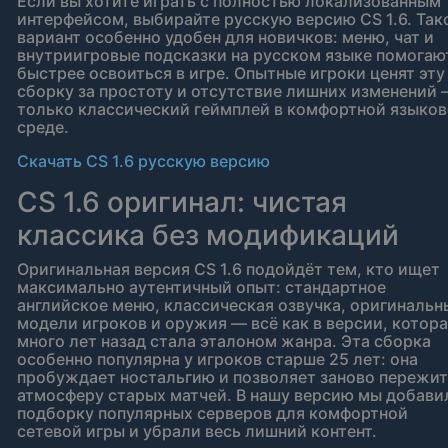
Если вы хотите играть с полностью локализованным
интерфейсом, выбирайте русскую версию CS 1.6. Так
вариант особенно удобен для новичков: меню, чат и
внутриигровые подсказки на русском языке помогаю
быстрее освоиться в игре. Опытные игроки ценят эту
сборку за простоту и отсутствие лишних изменений
только классический геймплей в комфортной языко
среде.
Скачать CS 1.6 русскую версию
CS 1.6 оригинал: чистая
классика без модификаций
Оригинальная версия CS 1.6 подойдёт тем, кто ищет
максимально аутентичный опыт: стандартное
английское меню, классическая озвучка, оригинальн
модели игроков и оружия — всё как в версии, котор
много лет назад стала эталоном жанра. Эта сборка
особенно популярна у игроков старше 25 лет: она
пробуждает ностальгию и позволяет заново пережи
атмосферу старых матчей. В нашу версию мы добави
подборку популярных серверов для комфортной
сетевой игры и убрали весь лишний контент.