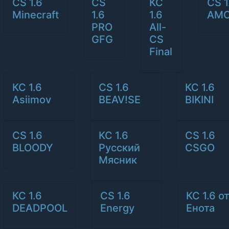
CS 1.6
CS
КС
CS 1
Minecraft
1.6
1.6
AM
PRO
All-
GFG
CS
Final
КС 1.6
CS 1.6
КС 1.6
Asiimov
BEAV!SE
BIKINI
CS 1.6
КС 1.6
CS 1.6
BLOODY
Русский
CSGO
Мясник
КС 1.6
CS 1.6
КС 1.6 о
DEADPOOL
Energy
Енота