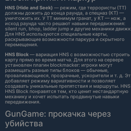
HNS (Hide and Seek)
— режим, где террористы (ТТ)
должны дожить до конца раунда, а спецназ (КТ) —
уничтожить их. У ТТ минимум гранат, у КТ — нож, а
исход раунда часто решают навыки передвижения:
silent run, bhop, ladder jump и другие механики движк
Для HNS используются специальные карты,
раскрывающие возможности паркура и скрытного
перемещения.
HNS Block
— вариация HNS с возможностью строить
карту прямо во время матча. Для этого на сервере
установлен плагин blockmacker: игроки могут
размещать разные типы блоков — обычные,
проваливающиеся, прозрачные, ускорители и т. д. Э
добавляет режиму вариативности и позволяет
создавать уникальные препятствия и маршруты. HNS
HNS Block понравятся тем, кто ценит нестандартную
механику и хочет испытать продвинутые навыки
передвижения.
GunGame: прокачка через
убийства