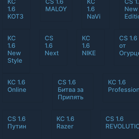
КС
CS 1.6
КС
CS 1
1.6
MALOY
1.6
New
KOT3
NaVi
Edit
КС
CS
КС
CS 1.6
1.6
1.6
1.6
от
New
Next
NIKE
Огурц
Style
КС 1.6
CS 1.6
КС 1.6
Online
Битва за
Profession
Припять
CS 1.6
КС 1.6
CS 1.6
Путин
Razer
REVOLUTI