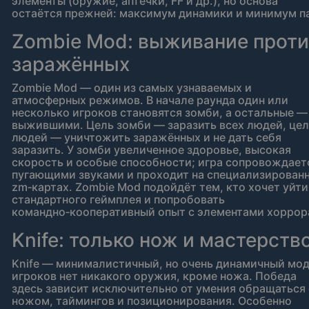
элементы (оружие, аптечки, FF и др.), но основа
остаётся прежней: максимум динамики и минимум па
Zombie Mod: выживание прот
заражённых
Zombie Mod — один из самых узнаваемых и
атмосферных режимов. В начале раунда один или
несколько игроков становятся зомби, а остальные —
выжившими. Цель зомби — заразить всех людей, це
людей — уничтожить заражённых и не дать себя
заразить. У зомби увеличенное здоровье, высокая
скорость и особые способности; игра сопровождает
пугающими звуками и проходит на специализирован
zm‑картах. Zombie Mod подойдёт тем, кто хочет уйти
стандартного геймплея и попробовать
командно‑кооперативный опыт с элементами хоррор
Knife: только нож и мастерств
Knife — минималистичный, но очень динамичный мод
игроков нет никакого оружия, кроме ножа. Победа
здесь зависит исключительно от умения обращаться 
ножом, таймингов и позиционирования. Особенно