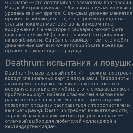
GunGame — это deathmatch с элементом прогрессии.
Каждый игрок начинает с базового оружия и повыша
уровень за счёт фрагов. С каждым уровнем меняется
оружие, и побеждает тот, кто первым пройдёт все
этапы и покажет мастерство на каждом типе
вооружения. На некоторых серверах может быть
включён режим FF (огонь по своим), что добавляет
напряжённости. GunGame подойдёт тем, кто любит
динамичные матчи и хочет попробовать все виды
оружия в рамках одного раунда.
Deathrun: испытания и ловушк
Deathrun («смертельный побег») — режим, построен
вокруг специальных карт с ловушками. Террористы
активируют ловушки, чтобы вернуть спецназ на
исходную позицию или убить его, а спецназ должен
пройти маршрут, избегая опасностей и запоминая
расположение ловушек. Успешное прохождение
позволяет спецназу расправиться с террористами и
выиграть раунд. Deathrun требует внимательности,
хорошей памяти и умения быстро реагировать —
отличный выбор для любителей челленджей и
нестандартных задач.