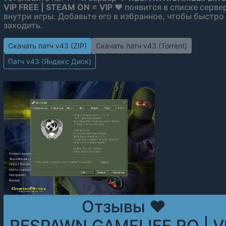
VIP FREE | STEAM ON = VIP ❤
появится в списке серве
внутри игры. Добавьте его в избранное, чтобы быстро
заходить.
Скачать патч v43 (ZIP)
Скачать патч v43 (Torrent)
Патч v43 (Яндекс Диск)
Отзывы ❤
RESPAWN.GAMELIFE.RO | V