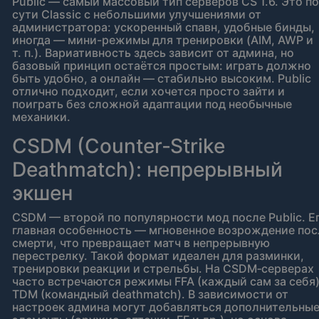
Public — самый массовый тип серверов CS 1.6. Это по
сути Classic с небольшими улучшениями от
администратора: ускоренный спавн, удобные бинды,
иногда — мини-режимы для тренировки (AIM, AWP и
т. п.). Вариативность здесь зависит от админа, но
базовый принцип остаётся простым: играть должно
быть удобно, а онлайн — стабильно высоким. Public
отлично подходит, если хочется просто зайти и
поиграть без сложной адаптации под необычные
механики.
CSDM (Counter‑Strike
Deathmatch): непрерывный
экшен
CSDM — второй по популярности мод после Public. Е
главная особенность — мгновенное возрождение пос
смерти, что превращает матч в непрерывную
перестрелку. Такой формат идеален для разминки,
тренировки реакции и стрельбы. На CSDM‑серверах
часто встречаются режимы FFA (каждый сам за себя)
TDM (командный deathmatch). В зависимости от
настроек админа могут добавляться дополнительны