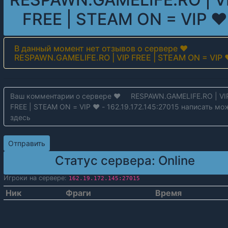
FREE | STEAM ON = VIP ❤
В данный момент нет отзывов о сервере ❤
RESPAWN.GAMELIFE.RO | VIP FREE | STEAM ON = VIP
Статус сервера:
Online
Игроки на сервере:
162.19.172.145:27015
Ник
Фраги
Время