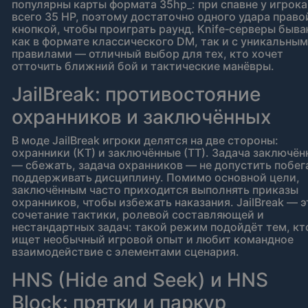
популярны карты формата 35hp_: при спавне у игрока
всего 35 HP, поэтому достаточно одного удара право
кнопкой, чтобы проиграть раунд. Knife‑серверы быв
как в формате классического DM, так и с уникальны
правилами — отличный выбор для тех, кто хочет
отточить ближний бой и тактические манёвры.
JailBreak: противостояние
охранников и заключённых
В моде JailBreak игроки делятся на две стороны:
охранники (КТ) и заключённые (ТТ). Задача заключё
— сбежать, задача охранников — не допустить побег
поддерживать дисциплину. Помимо основной цели,
заключённым часто приходится выполнять приказы
охранников, чтобы избежать наказания. JailBreak — э
сочетание тактики, ролевой составляющей и
нестандартных задач: такой режим подойдёт тем, кт
ищет необычный игровой опыт и любит командное
взаимодействие с элементами сценария.
HNS (Hide and Seek) и HNS
Block: прятки и паркур