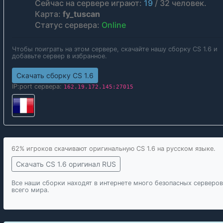
Сейчас на сервере играют:
19
/
32
человек.
Карта:
fy_tuscan
Статус сервера:
Online
Чтобы поиграть на этом сервере, скачайте нашу сборку CS 1.6 и
добавьте сервер в избранное.
Скачать сборку CS 1.6
IP:port сервера:
162.19.172.145:27015
62% игроков скачивают оригинальную CS 1.6 на русском языке.
Скачать CS 1.6 оригинал RUS
Все наши сборки находят в интернете много безопасных серверов
всего мира.