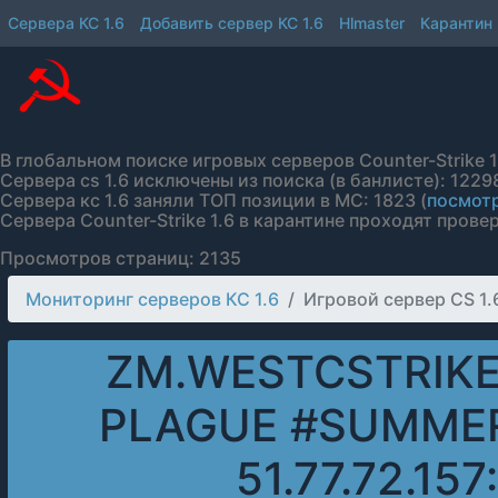
Сервера КС 1.6
Добавить сервер КС 1.6
Hlmaster
Карантин
В глобальном поиске игровых серверов Counter-Strike 1.
Сервера cs 1.6 исключены из поиска (в банлисте): 12298
Сервера кс 1.6 заняли ТОП позиции в МС: 1823 (
посмотр
Сервера Counter-Strike 1.6 в карантине проходят провер
Просмотров страниц: 2135
Мониторинг серверов КС 1.6
Игровой сервер CS 1
ZM.WESTCSTRIKE
PLAGUE #SUMMER
51.77.72.157