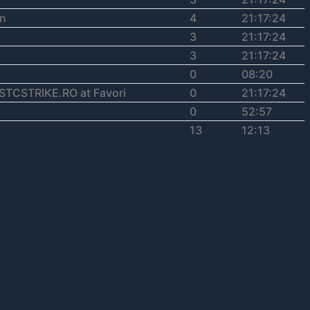
n
4
21:17:24
3
21:17:24
3
21:17:24
0
08:20
TCSTRIKE.RO at Favori
0
21:17:24
0
52:57
13
12:13