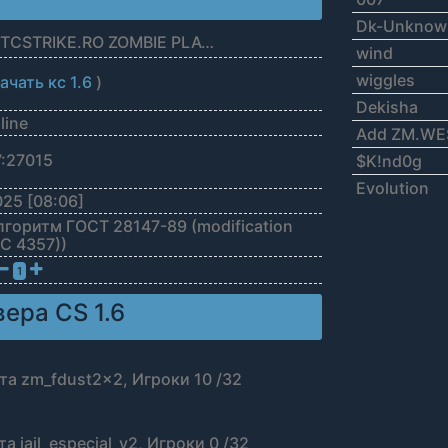
Dk-Unknow
ZM.WESTCSTRIKE.RO ZOMBIE PLAGUE #SUMMER UPDATE #1
wind
wiggles
ачать кс 1.6
)
Dekisha
line
Add ZM.WES
7:27015
$K!nd0g
Evolution
25 [08:06]
Алгоритм ГОСТ 28147-89 (modification
FC 4357))
1
ера CS 1.6
рта zm_fdust2x2, Игроки 10 /32
а jail_especial_v2, Игроки 0 /32