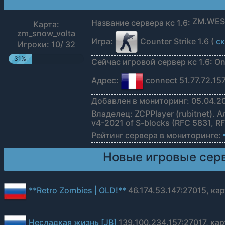
Название сервера кс 1.6:
Карта:
zm_snow_volta
Игра:
Counter Strike 1.6 (
ск
Игроки: 10/ 32
31%
Сейчас игровой сервер кс 1.6: On
Адрес:
connect 51.77.72.15
Добавлен в мониторинг: 05.04.20
Владелец: ZCPPlayer (rubitnet). 
v4-2021 of S-blocks (RFC 5831, R
Рейтинг сервера в мониторинге:
Новые игровые серв
**Retro Zombies | OLD!**
46.174.53.147:27015, ка
Несладкая жизнь [JB]
139.100.234.157:27017, карт