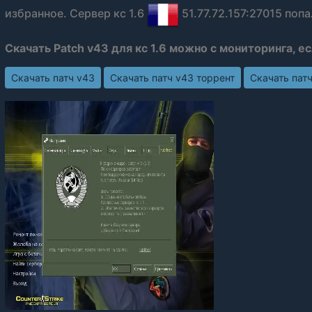
избранное. Сервер кс 1.6
51.77.72.157:27015 попа
Скачать Patch v43 для кс 1.6 можно с мониторинга, е
Скачать патч v43
Скачать патч v43 торрент
Скачать пат