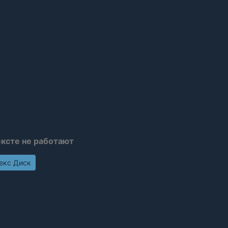
ексте не работают
декс Диск