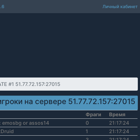
.6
Личный кабинет
 #1 51.77.72.157:27015
игроки на сервере 51.77.72.157:27015
Фраги
Время
: emosbg or assos14
0
21:17:24
Druid
1
21:17:24
3
21:17:24