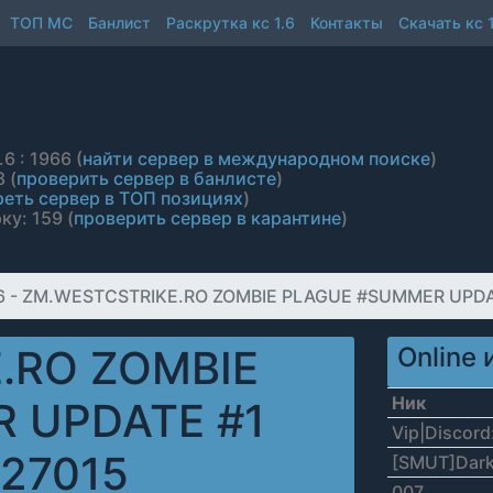
ТОП МС
Банлист
Раскрутка кс 1.6
Контакты
Скачать кс 1
6 : 1966 (
найти сервер в международном поиске
)
 (
проверить сервер в банлисте
)
еть сервер в ТОП позициях
)
ку: 159 (
проверить сервер в карантине
)
.6 - ZM.WESTCSTRIKE.RO ZOMBIE PLAGUE #SUMMER UPDATE
.RO ZOMBIE
Online 
Ник
 UPDATE #1
Vip|Discord
:27015
[SMUT]Dark
007