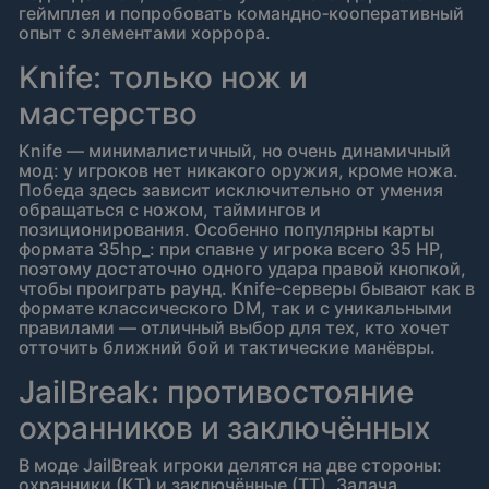
геймплея и попробовать командно‑кооперативный
опыт с элементами хоррора.
Knife: только нож и
мастерство
Knife — минималистичный, но очень динамичный
мод: у игроков нет никакого оружия, кроме ножа.
Победа здесь зависит исключительно от умения
обращаться с ножом, таймингов и
позиционирования. Особенно популярны карты
формата 35hp_: при спавне у игрока всего 35 HP,
поэтому достаточно одного удара правой кнопкой,
чтобы проиграть раунд. Knife‑серверы бывают как в
формате классического DM, так и с уникальными
правилами — отличный выбор для тех, кто хочет
отточить ближний бой и тактические манёвры.
JailBreak: противостояние
охранников и заключённых
В моде JailBreak игроки делятся на две стороны:
охранники (КТ) и заключённые (ТТ). Задача