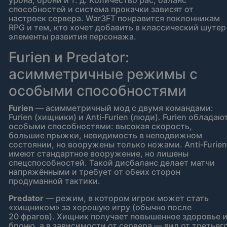
урона, брони и т. д. Количество рас, баланс
способностей и система прокачки зависят от
настроек сервера. War3FT понравится поклонникам
RPG и тем, кто хочет добавить в классический шутер
элементы развития персонажа.
Furien и Predator:
асимметричные режимы с
особыми способностями
Furien
— асимметричный мод с двумя командами:
Furien (хищники) и Anti‑Furien (люди). Furien обладаю
особыми способностями: высокая скорость,
большие прыжки, невидимость в неподвижном
состоянии, но вооружены только ножами. Anti‑Furien
имеют стандартное вооружение, но лишены
спецспособностей. Такой дисбаланс делает матчи
напряжёнными и требует от обеих сторон
продуманной тактики.
Predator
— режим, в котором игрок может стать
«хищником» за хорошую игру (обычно после
20 фрагов). Хищник получает повышенное здоровье 
броню, а в зависимости от сервера — вид от третьег