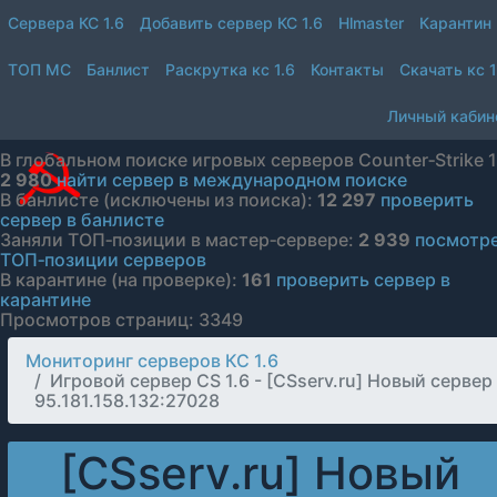
Сервера КС 1.6
Добавить сервер КС 1.6
Hlmaster
Карантин
ТОП МС
Банлист
Раскрутка кс 1.6
Контакты
Скачать кс 1
Личный кабин
В глобальном поиске игровых серверов Counter‑Strike 1
2 980
найти сервер в международном поиске
В банлисте (исключены из поиска):
12 297
проверить
сервер в банлисте
Заняли ТОП‑позиции в мастер‑сервере:
2 939
посмотр
ТОП‑позиции серверов
В карантине (на проверке):
161
проверить сервер в
карантине
Просмотров страниц: 3349
Мониторинг серверов КС 1.6
Игровой сервер CS 1.6 - [CSserv.ru] Новый сервер
95.181.158.132:27028
[CSserv.ru] Новый