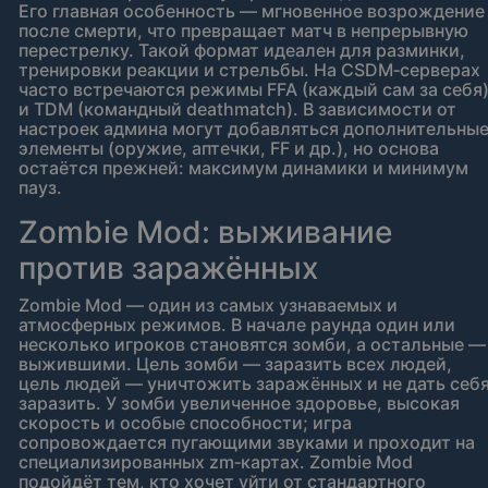
Его главная особенность — мгновенное возрождение
после смерти, что превращает матч в непрерывную
перестрелку. Такой формат идеален для разминки,
тренировки реакции и стрельбы. На CSDM‑серверах
часто встречаются режимы FFA (каждый сам за себя
и TDM (командный deathmatch). В зависимости от
настроек админа могут добавляться дополнительны
элементы (оружие, аптечки, FF и др.), но основа
остаётся прежней: максимум динамики и минимум
пауз.
Zombie Mod: выживание
против заражённых
Zombie Mod — один из самых узнаваемых и
атмосферных режимов. В начале раунда один или
несколько игроков становятся зомби, а остальные —
выжившими. Цель зомби — заразить всех людей,
цель людей — уничтожить заражённых и не дать себ
заразить. У зомби увеличенное здоровье, высокая
скорость и особые способности; игра
сопровождается пугающими звуками и проходит на
специализированных zm‑картах. Zombie Mod
подойдёт тем, кто хочет уйти от стандартного