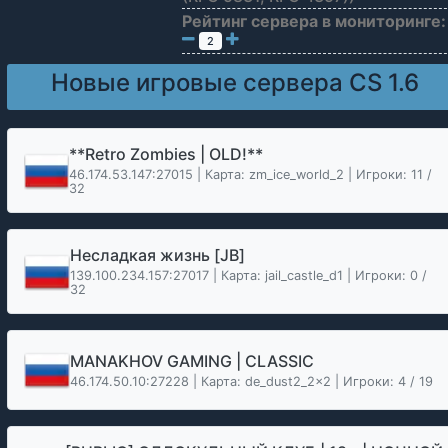
Рейтинг сервера в мониторинге:
2
Новые игровые сервера CS 1.6
**Retro Zombies | OLD!**
46.174.53.147:27015 | Карта: zm_ice_world_2 | Игроки: 11 /
32
Несладкая жизнь [JB]
139.100.234.157:27017 | Карта: jail_castle_d1 | Игроки: 0 /
32
MANAKHOV GAMING | CLASSIC
46.174.50.10:27228 | Карта: de_dust2_2x2 | Игроки: 4 / 19