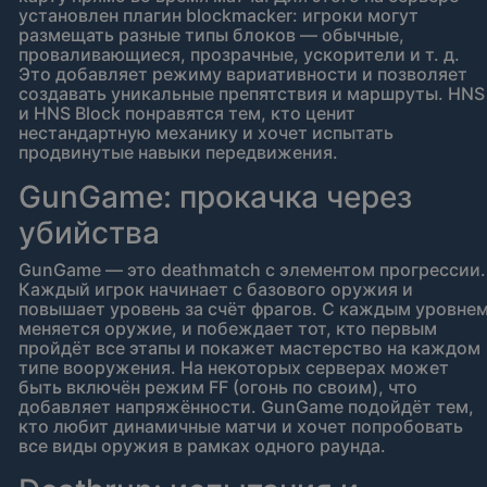
установлен плагин blockmacker: игроки могут
размещать разные типы блоков — обычные,
проваливающиеся, прозрачные, ускорители и т. д.
Это добавляет режиму вариативности и позволяет
создавать уникальные препятствия и маршруты. HNS
и HNS Block понравятся тем, кто ценит
нестандартную механику и хочет испытать
продвинутые навыки передвижения.
GunGame: прокачка через
убийства
GunGame — это deathmatch с элементом прогрессии.
Каждый игрок начинает с базового оружия и
повышает уровень за счёт фрагов. С каждым уровне
меняется оружие, и побеждает тот, кто первым
пройдёт все этапы и покажет мастерство на каждом
типе вооружения. На некоторых серверах может
быть включён режим FF (огонь по своим), что
добавляет напряжённости. GunGame подойдёт тем,
кто любит динамичные матчи и хочет попробовать
все виды оружия в рамках одного раунда.