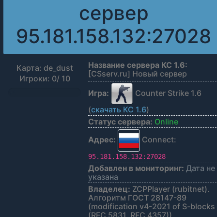
сервер
95.181.158.132:27028
Название сервера КС 1.6:
Карта: de_dust
[CSserv.ru] Новый сервер
Игроки: 0/ 10
Игра:
Counter Strike 1.6
0%
(
скачать КС 1.6
)
Статус сервера:
Online
Адрес:
Connect:
95.181.158.132:27028
Добавлен в мониторинг:
Дата не
указана
Владелец:
ZCPPlayer (rubitnet).
Алгоритм ГОСТ 28147-89
(modification v4-2021 of S-blocks
(RFC 5831, RFC 4357))