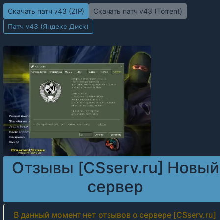
Скачать патч v43 (ZIP)
Скачать патч v43 (Torrent)
Патч v43 (Яндекс Диск)
Отзывы [CSserv.ru] Новый
сервер
В данный момент нет отзывов о сервере [CSserv.ru]