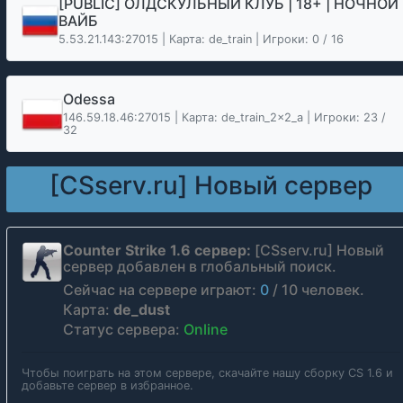
[PUBLIC] ОЛДСКУЛЬНЫЙ КЛУБ | 18+ | НОЧНОЙ
ВАЙБ
5.53.21.143:27015 | Карта: de_train | Игроки: 0 / 16
Odessa
146.59.18.46:27015 | Карта: de_train_2x2_a | Игроки: 23 /
32
[CSserv.ru] Новый сервер
Counter Strike 1.6 сервер:
[CSserv.ru] Новый
сервер добавлен в глобальный поиск.
Сейчас на сервере играют:
0
/
10
человек.
Карта:
de_dust
Статус сервера:
Online
Чтобы поиграть на этом сервере, скачайте нашу сборку CS 1.6 и
добавьте сервер в избранное.