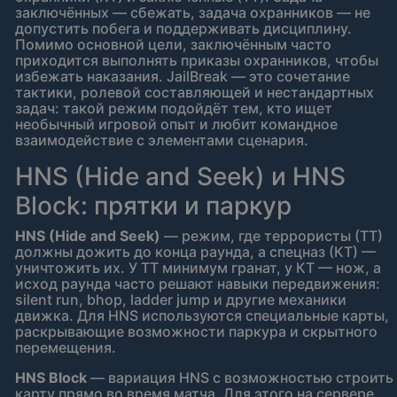
заключённых — сбежать, задача охранников — не
допустить побега и поддерживать дисциплину.
Помимо основной цели, заключённым часто
приходится выполнять приказы охранников, чтобы
избежать наказания. JailBreak — это сочетание
тактики, ролевой составляющей и нестандартных
задач: такой режим подойдёт тем, кто ищет
необычный игровой опыт и любит командное
взаимодействие с элементами сценария.
HNS (Hide and Seek) и HNS
Block: прятки и паркур
HNS (Hide and Seek)
— режим, где террористы (ТТ)
должны дожить до конца раунда, а спецназ (КТ) —
уничтожить их. У ТТ минимум гранат, у КТ — нож, а
исход раунда часто решают навыки передвижения:
silent run, bhop, ladder jump и другие механики
движка. Для HNS используются специальные карты,
раскрывающие возможности паркура и скрытного
перемещения.
HNS Block
— вариация HNS с возможностью строить
карту прямо во время матча. Для этого на сервере