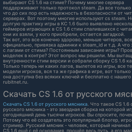
выбирают CS 1.6 на стиме? Почему многие сервера
поддерживают только протокол steam. Да все только
что до сих пор есть надежность в безопасности от чи
серверах. Вот поэтому многие используют cs steam. Н
долгую практику игры в КС 1.6 было выявлено нескол
геймеров играющих в CS 1.6 стим спалившихся с чита
они их взяли, у кого приобрели, остается загадкой.
Так вот, это все конечно здорово, меньше читеров, вс
официально, привязка админки к steam_id и т.д. А что
с лагами от стима? Постоянным зависание игры? Про
моделек в контре? Этот вопрос мы решили. Мы вытащ
внутренности стим версии и собрали сборку CS 1.6 ка
Только теперь ни каких лагов, вылетов из игры, все т
модели игроков, вся та же графика в игре, вот только
она доступна без всяких ключей и бесплатно с нашего
rubitnet.ru.
Скачать CS 1.6 от русского мяс
Скачать CS 1.6 от русского мясника
. Что такое CS 1.6 
русского мясника - это звездная сборка на которой и
сегодняшний день тысячи игроков. Вы спросите, поче
Потому что её создатель это популярный блогер, игро
стример. Русский мясник - человек, который начинал 
CS 1.6 ещё с её основания, прошёл весь путь, а его ма