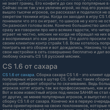
не знает границ. Его конфиги до сих пор популярные в 
Сейчас он не так уже увлечен игрой, но под его руко
вышло тысячи игроков, он рассказал и поделился не 
секретом техники игры. Когда он заходил в игру CS 1.6
понимали что это он играет, то шансов не у кого не ос
Он разносил головы всем. Конечно большинство школ
сразу же говорили про него всякие гадости, что читер
играет не честно, мясник ни когда не обращал на них 
а воспринимал это как уважение. Его долго просили 
своим клиентом контр страйк 1.6. Всем хотелось поп
поиграть на его сборке и вот дождались. Наконец то 
свои настройки в сеть совершенно бесплатно и дал 
любому скачать CS 1.6 русский мясник.
CS 1.6 от сахара
CS 1.6 от сахара
. Сборка сахара CS 1.6 - это клиент од
популярных игроков в шутер CS. Сейчас такие сборки
хорошо набирают обороты по скачиванию. Ведь боль
игроков хотят играть так же профессионально, как и 
Вот и всем известный игрок под ником SAH4R не стал 
от других, не менее популярных игроков, и выпустил 
сборку CS 1.6 от сахара. Конечно же в первую очеред
была ориентирована на своих поклонников, которые 