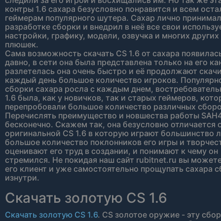
следили за его игрой и восхищались им. Но так же эт
контры 1.6 сахара безусловно понравится и всем ост
геймерам популярного шутера. Сахар лично принимал
разработке сборки и внедрил в неё все свои использ
настройки, графику, модели, озвучка и многих других
плюшек.
Сама возможность скачать CS 1.6 от сахара появилась
давно, в сети она была представлена только на его ка
разлетелась она очень быстро и её продолжают скач
каждый день большое количество игроков. Популярн
сборки сахара росла с каждым днем, востребователь
1.6 была, как у новичков, так и старых геймеров, кот
перепробовали большое количество различных сборо
Перечислять преимущество и новшества работы SAH
бесконечно. Скажем так, она безусловно отличается 
оригинальной CS 1.6 в которую играют большинство 
большое количество поклонников его игры и творчес
оценивают его труд в создании, и понимают к чему он
стремился. Не покидая наш сайт rubitnet.ru вы может
его клиент и уже самостоятельно прощупать сахара 
изнутри.
Скачать золотую CS 1.6
Скачать золотую CS 1.6
. CS золотое оружие - эту сбо