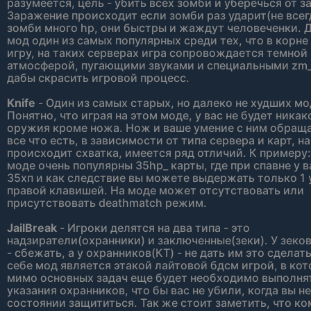
разумеется, цель - убить всех зомби и уберечься от 
Заражение происходит если зомби раз ударит(не всегд
зомби много hp, они быстры и жаждут человеченки. 
мод один из самых популярных среди тех, что в корне
игру, на таких серверах игра сопровождается темной
атмосферой, пугающими звуками и специальными zm_
дабы скрасить игровой процесс.
Knife
- Один из самых старых, но далеко не худших мо
Понятно, что играя на этом моде, у вас не будет никак
оружия кроме ножа. Нож и ваше умение с ним обраща
все что есть, в зависимости от типа сервера и карт, н
происходит схватка, имеется ряд отличий. К примеру:
моде очень популярны 35hp_ карты, где при спавне у в
35хп и как следствие вы можете выдержать только 1 
правой клавишей. На моде может отсутствовать или
присутствовать deathmatch режим.
JailBreak
- Игроки делятся на два типа - это
надзиратели(охранники) и заключенные(зеки). У зеков
- сбежать, а у охранников(КТ) - не дать им это сделат
себе мод является этакой лайтовой бдсм игрой, в ко
мимо основных задач еще будет необходимо выполня
указания охранников, что бы вас не убили, когда вы не
состоянии защититься. Так же стоит заметить, что к