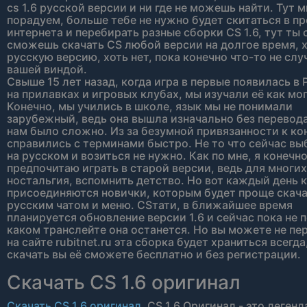
cs 1.6 русской версии и ни где не можешь найти. Тут 
порадуем, больше тебе не нужно будет скитаться в п
интернета и перебирать разные сборки CS 1.6, тут ты
сможешь скачать CS любой версии на долгое время, 
русскую версию, хоть нет, пока конечно что-то не слу
вашей виндой.
Свыше 15 лет назад, когда игра в первые появилась в 
на прилавках и игровых клубах, мы изучали её как мог
Конечно, мы учились в школе, язык мы не понимали
зарубежный, ведь она вышла изначально без перевод
нам было сложно. Из за безумной привязанности к ко
справились с терминами быстро. Не то что сейчас вы
на русском и возиться не нужно. Как по мне, я конечн
предпочитаю играть в старой версии, ведь для многих
ностальгия, вспомнить детство. Но вот каждый день к
присоединяются новички, которым будет проще скачав
русским чатом и меню. CSтати, в ближайшее время
планируется обновление версии 1.6 и сейчас пока не п
каком транслейте она останется. Но вы можете не пе
на сайте rubitnet.ru эта сборка будет храниться всегда
скачать вы её сможете бесплатно и без регистрации.
Скачать CS 1.6 оригинал
Скачать CS 1.6 оригинал
. CS 1.6 Оригинал - это леген