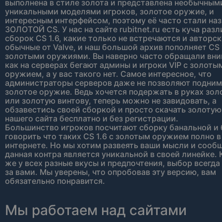
выполнена в стиле золота и представлена необычным
уникальными моделями игроков, золотое оружие, и
интересным интерфейсом, поэтому её часто стали наз
ЗОЛОТОЙ CS. У нас на сайте rubitnet.ru есть куча раз
сборок CS 1.6, какие только не встречаются и авторск
обычные от Valve, и наш большой архив пополняет CS 
золотыми оружиями. Вы наверно часто обращали вни
как на серверах бегают админы и игроки VIP с золоты
оружием, а у вас такого нет. Самое интересное, что
администраторы серверов даже не позволяют подним
золотое оружие. Ведь хочется подержать в руках зол
или золотую винтову, теперь можно не завидовать, а
обзавестись своей сборкой и просто скачать золотую
нашего сайта бесплатно и без регистрации.
Большинство игроков посчитают сборку банальной и 
говорить что таких CS 1.6 с золотым оружием полно в
интернете. Но мы хотим развеять ваши мысли и сообщ
данная контра является уникальной в своей линейке. 
же у всех разные вкусы и предпочтения, выбор всегда
за вами. Мы уверены, что опробовав эту версию, вам
обязательно понравится.
Мы работаем над сайтами