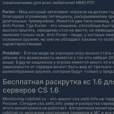
ознакомлению для всех любителей ММО РПГ.
Furien
- Мод который затягивает игроков на долгие го
благодаря огромному потенциалу, раскрываемому пр
длительных тренировках. Имеется два типа команд, эт
Anti-Furien. Где Furien - это хищники, способные быстр
высоко прыгать, невидимы стоя на месте, но имеющие
наличие только нож. Anti-Furen - люди, у которых име
основное оружие, но они не обладают какими то осо
характеристиками.
Predator
- В этом моде за хорошую игру можно стать
обычно это возможность имеется у тех кто набрал 20
выше. Будучи хищником у игрока имеется много хп и 
зависимости от сервера может быть вид от третьего 
разнообразные оружия, которые будут только у пред
Бесплатная раскрутка кс 1.6 дл
серверов CS 1.6
Monitoring.rubitnet.ru - это аналог css.setti.info на те
России. Сегодня css.setti.info умер и раскрутка серве
этого мониторинга не работает. Алгоритмом монитор
rubitnet.ru заложена сортировка серверов в МС и все 