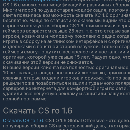
CS 1.6 с множество модификаций и различных сборок
Многим порой по душе старая модификация, поэтому 
сайта появилась возможность скачать КС 1.6 оригин
бесплатно. Чаще по статистике скачек мы видим что
спросом пользуется сборка CS 1.6 оригинальная верс
геймеров возрастом свыше 25 лет, т.е. это старые за
игроки, новичкам и молодому поколению редко когда
играть в сборку на английском интерфейсе и с ориги
модельками с понятной старой озвучкой. Только ста
геймеры смогут ощутить все прелести и ностальгии и
оригинал, которой уже свыше 15 лет. Радует одно, чт
скачивания этой версии не снижается.
В нашей версии клиента все полностью оригинальное
10 лет назад, стандартное английское меню, оригинал
озвучка, старые модели игроков и оружия. Но про ва
решили тоже позаботиться и вшили туда много поля
серверов из интернета для комфортной игры по сети.
удалили всю ненужную рекламу и защитили вашу конт
полной программе.
Скачать CS го 1.6
Скачать CS го 1.6
. CS ГО 1.6 Global Offensive - это дов
популярная сборка CS на сегодняшний день, в котору