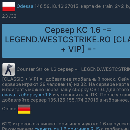
Odessa
146.59.18.46:27015, карта de_train_2x2_b
23 /32
Сервер КС 1.6 -=
LEGEND.WESTCSTRIKE.RO [CL
+ VIP] =-
Counter Strike 1.6 сервер -= LEGEND.WESTCSTRI
[CLASSIC + VIP] =- добавлен в глобальный поиск. Сейч
сервере играют 29 человек (а) из 32. На сервере карта
и поиграть можно через нашу сборку CS 1.6. Для этого
скачать сборку кс 1.6
и установить на ПК. После устан
добавляйте сервер 135.125.155.174:27015 в избранное,
Online
.
62% игроков скачивают оригинальную кс 1.6 на русско
Рекомендуем
скачать cs 1.6 оригинал RUS
с глобальн