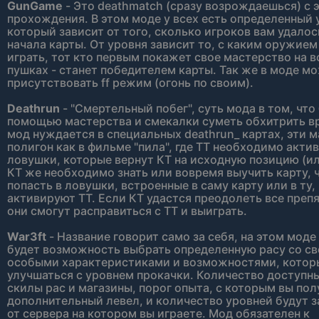
GunGame
- Это deathmatch (сразу возрождаешься) с
прохождения. В этом моде у всех есть определенный 
который зависит от того, сколько игроков вам удалос
начала карты. От уровня зависит то, с каким оружием
играть, тот кто первым покажет свое мастерство на в
пушках - станет победителем карты. Так же в моде м
присутствовать ff режим (огонь по своим).
Deathrun
- "Смертельный побег", суть мода в том, что
помощью мастерства и смекалки суметь обхитрить вр
мод нуждается в специальных deathrun_ картах, эти 
полигон как в фильме "пила", где ТТ необходимо акти
ловушки, которые вернут КТ на исходную позицию (ил
КТ же необходимо знать или вовремя выучить карту, ч
попасть в ловушки, встроенные в саму карту или в ту
активируют ТТ. Если КТ удастся преодолеть все препя
они смогут расправиться с ТТ и выиграть.
War3ft
- Название говорит само за себя, на этом моде 
будет возможность выбрать определенную расу со с
особыми характеристиками и возможностями, котор
улучшаться с уровнем прокачки. Количество доступны
скилы рас и магазины, порог опыта, с которым вы пол
дополнительный левел, и количество уровней будут з
от сервера на котором вы играете. Мод обязателен к