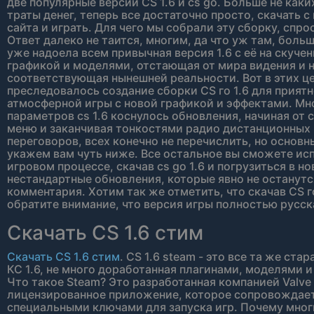
две популярные версии CS 1.6 и cs go. Больше не каки
траты денег, теперь все достаточно просто, скачать с
сайта и играть. Для чего мы собрали эту сборку, спро
Ответ далеко не таится, многим, да что уж там, боль
уже надоела всем привычная версия 1.6 с её на скуче
графикой и моделями, отстающая от мира видения и 
соответствующая нынешней реальности. Вот в этих ц
преследовалось создание сборки CS го 1.6 для прият
атмосферной игры с новой графикой и эффектами. М
параметров cs 1.6 коснулось обновления, начиная от 
меню и заканчивая тонкостями радио дистанционных
переговоров, всех конечно не перечислить, но основ
укажем вам чуть ниже. Все остальное вы сможете ис
игровом процессе, скачав cs go 1.6 и погрузиться в н
нестандартные обновления, которые явно не останутс
комментария. Хотим так же отметить, что скачав CS го
обратите внимание, что версия игры полностью русск
Скачать CS 1.6 стим
Скачать CS 1.6 стим
. CS 1.6 steam - это все та же ста
КС 1.6, не много доработанная плагинами, моделями 
Что такое Steam? Это разработанная компанией Valve
лицензированное приложение, которое сопровождае
специальными ключами для запуска игр. Почему мног