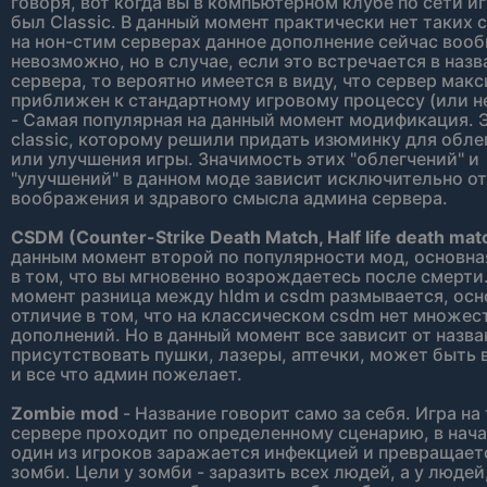
говоря, вот когда вы в компьютерном клубе по сети иг
был Classic. В данный момент практически нет таких 
на нон-стим серверах данное дополнение сейчас воо
невозможно, но в случае, если это встречается в наз
сервера, то вероятно имеется в виду, что сервер мак
приближен к стандартному игровому процессу (или н
- Самая популярная на данный момент модификация. 
classic, которому решили придать изюминку для обле
или улучшения игры. Значимость этих "облегчений" и
"улучшений" в данном моде зависит исключительно от
воображения и здравого смысла админа сервера.
CSDM (Counter-Strike Death Match, Half life death mat
данным момент второй по популярности мод, основная
в том, что вы мгновенно возрождаетесь после смерти
момент разница между hldm и csdm размывается, осн
отличие в том, что на классическом csdm нет множес
дополнений. Но в данный момент все зависит от назва
присутствовать пушки, лазеры, аптечки, может быть 
и все что админ пожелает.
Zombie mod
- Название говорит само за себя. Игра на
сервере проходит по определенному сценарию, в нач
один из игроков заражается инфекцией и превращает
зомби. Цели у зомби - заразить всех людей, а у людей