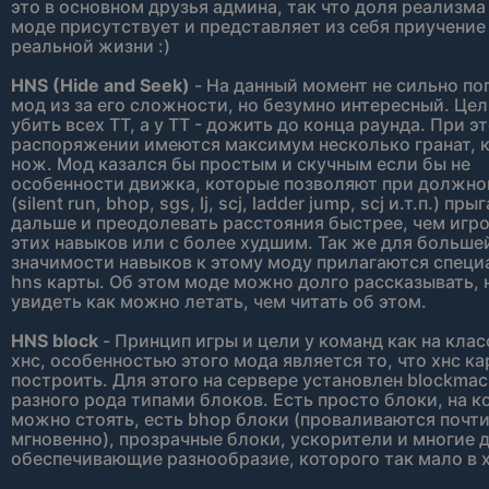
это в основном друзья админа, так что доля реализма
моде присутствует и представляет из себя приучение
реальной жизни :)
HNS (Hide and Seek)
- На данный момент не сильно п
мод из за его сложности, но безумно интересный. Цели
убить всех ТТ, а у ТТ - дожить до конца раунда. При эт
распоряжении имеются максимум несколько гранат, к
нож. Мод казался бы простым и скучным если бы не
особенности движка, которые позволяют при должно
(silent run, bhop, sgs, lj, scj, ladder jump, scj и.т.п.) пры
дальше и преодолевать расстояния быстрее, чем игро
этих навыков или с более худшим. Так же для больше
значимости навыков к этому моду прилагаются спец
hns карты. Об этом моде можно долго рассказывать, 
увидеть как можно летать, чем читать об этом.
HNS block
- Принцип игры и цели у команд как на кла
хнс, особенностью этого мода является то, что хнс к
построить. Для этого на сервере установлен blockmack
разного рода типами блоков. Есть просто блоки, на 
можно стоять, есть bhop блоки (проваливаются почт
мгновенно), прозрачные блоки, ускорители и многие д
обеспечивающие разнообразие, которого так мало в х