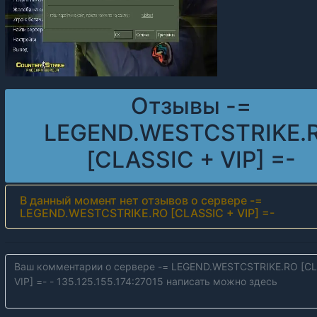
Отзывы -=
LEGEND.WESTCSTRIKE.
[CLASSIC + VIP] =-
В данный момент нет отзывов о сервере -=
LEGEND.WESTCSTRIKE.RO [CLASSIC + VIP] =-