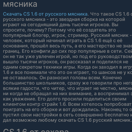
мясника
Скачать CS 1.6 от русского мясника
. Что такое CS 1.6 
русского мясника - это звездная сборка на которой
играют на сегодняшний день тысячи игроков. Вы
спросите, почему? Потому что её создатель это
популярный блогер, игрок, стример. Русский мясник -
человек, который начинал играть в CS 1.6 ещё с её
основания, прошёл весь путь, а его мастерство не зна
границ. Его конфиги до сих пор популярные в сети. Се
он не так уже увлечен игрой, но под его руководством
вышло тысячи игроков, он рассказал и поделился не
одним секретом техники игры. Когда он заходил в игр
1.6 и все понимали что это он играет, то шансов не у к
не оставалось. Он разносил головы всем. Конечно
большинство школьников, сразу же говорили про нег
всякие гадости, что читер, что играет не честно, мясн
ни когда не обращал на них внимание, а воспринимал 
как уважение. Его долго просили поделиться своим
клиентом контр страйк 1.6. Всем хотелось попробоват
поиграть на его сборке и вот дождались. Наконец то 
пустил свои настройки в сеть совершенно бесплатно 
дал возможно любому скачать CS 1.6 русский мясник.