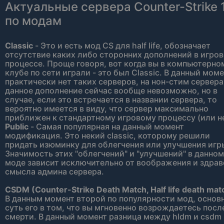
Актуальные сервера Counter-Strike 1
по модам
Classic
- Это и есть мод CS для half life, обозначает
отсутствие каких либо сторонних дополнений в игро
процессе. Проще говоря, вот когда вы в компьютерно
клубе по сети играли - это был Classic. В данный мом
практически нет таких серверов, на нон-стим сервера
данное дополнение сейчас вообще невозможно, но в
случае, если это встречается в названии сервера, то
вероятно имеется в виду, что сервер максимально
приближен к стандартному игровому процессу (или не
Public
- Самая популярная на данный момент
модификация. Это некий classic, которому решили
придать изюминку для облегчения или улучшения игр
Значимость этих "облегчений" и "улучшений" в данном
моде зависит исключительно от воображения и здрав
смысла админа сервера.
CSDM (Counter-Strike Death Match, Half life death mat
В данным момент второй по популярности мод, основ
суть его в том, что вы мгновенно возрождаетесь посл
смерти. В данный момент разница между hldm и csdm