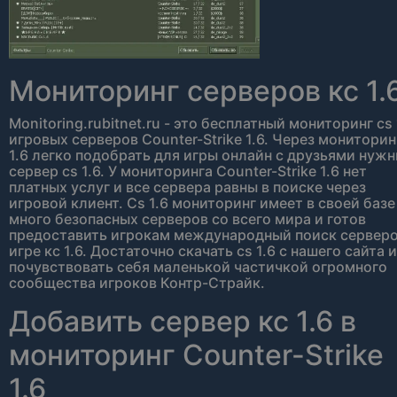
[Xash3D]Fullserver
17
19:34
Clauddiu<3
109
19:19
S WAT
76
01:45:53
Lunetistul 2.0
64
01:39:35
Мониторинг серверов кс 1.
easy4me
97
08:05
Monitoring.rubitnet.ru - это бесплатный мониторинг cs 
игровых серверов Counter-Strike 1.6. Через мониторин
1.6 легко подобрать для игры онлайн с друзьями нуж
сервер cs 1.6. У мониторинга Counter-Strike 1.6 нет
платных услуг и все сервера равны в поиске через
игровой клиент. Сs 1.6 мониторинг имеет в своей базе
много безопасных серверов со всего мира и готов
предоставить игрокам международный поиск серверо
игре кс 1.6. Достаточно скачать cs 1.6 с нашего сайта и
почувствовать себя маленькой частичкой огромного
сообщества игроков Контр-Страйк.
Добавить сервер кс 1.6 в
мониторинг Counter-Strike
1.6