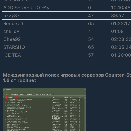
ADD SERVER TO FAV
0
10:10:48
uzzy87
47
39:57
Rence :D
65
01:22:17
shkilov
4
01:08
Chee92
54
02:28:2
STARSHQ
65
02:05:2
ICE TEA
57
01:20:00
hustle !
56
03:17:48
CarBon
53
01:11:22
Международный поиск игровых серверов Counter-St
Sauerkraut
69
01:16:37
1.6 от rubitnet
S.Montana
57
01:38:52
RIPPER
110
15:59
Le 0 n ID !!!
71
01:25:39
chicomanni
70
38:59
SEBI | fii
52
01:11:56
DZ_GaminG
49
54:39