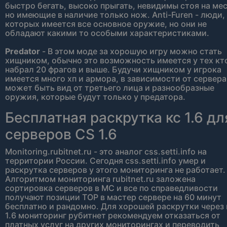
быстро бегать, высоко прыгать, невидимы стоя на мес
но имеющие в наличие только нож. Anti-Furen - люди,
которых имеется все основное оружие, но они не
обладают какими то особыми характеристиками.
Predator
- В этом моде за хорошую игру можно стать
хищником, обычно это возможность имеется у тех кт
набрал 20 фрагов и выше. Будучи хищником у игрока
имеется много хп и армора, в зависимости от сервера
может быть вид от третьего лица и разнообразные
оружия, которые будут только у предатора.
Бесплатная раскрутка кс 1.6 дл
серверов CS 1.6
Monitoring.rubitnet.ru - это аналог css.setti.info на
территории России. Сегодня css.setti.info умер и
раскрутка серверов у этого мониторинга не работает.
Алгоритмом мониторинга rubitnet.ru заложена
сортировка серверов в МС и все по справедливости
получают позиции TOP в мастер сервере на 60 минут
бесплатно и рандомно. Для хорошей раскрутки через 
1.6 мониторинг рубитнет рекомендуем отказаться от
платных услуг на других мониторингах и переводить