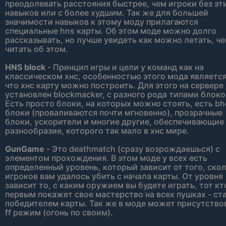
преодолевать расстояния быстрее, чем игроки без эт
навыков или с более худшим. Так же для большей
значимости навыков к этому моду прилагаются
специальные hns карты. Об этом моде можно долго
рассказывать, но лучше увидеть как можно летать, ч
читать об этом.
HNS block
- Принцип игры и цели у команд как на
классическом хнс, особенностью этого мода является
что хнс карту можно построить. Для этого на сервере
установлен blockmacker, с разного рода типами блоко
Есть просто блоки, на которых можно стоять, есть b
блоки (проваливаются почти мгновенно), прозрачные
блоки, ускорители и многие другие, обеспечивающие
разнообразие, которого так мало в хнс мире.
GunGame
- Это deathmatch (сразу возрождаешься) с
элементом прохождения. В этом моде у всех есть
определенный уровень, который зависит от того, ско
игроков вам удалось убить с начала карты. От уровня
зависит то, с каким оружием вы будете играть, тот кт
первым покажет свое мастерство на всех пушках - ст
победителем карты. Так же в моде может присутство
ff режим (огонь по своим).