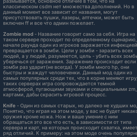
размывается, основное отличие в том, что на
классическом csdm нет множества дополнений. Но в
данный момент все зависит от названия, могут
присутствовать пушки, лазеры, аптечки, может быть
включен ff и все что админ пожелает.
Zombie mod
- Название говорит само за себя. Игра на
таком сервере проходит по определенному сценарию,
начале раунда один из игроков заражается инфекцией
превращается в зомби. Цели у зомби - заразить всех
людей, а у людей, разумеется, цель - убить всех зомб
уберечься от заражения. Заражение происходит если
зомби раз ударит(не всегда). У зомби много hp, они
быстры и жаждут человеченки. Данный мод один из
самых популярных среди тех, что в корне меняют игру,
таких серверах игра сопровождается темной
атмосферой, пугающими звуками и специальными zm
картами, дабы скрасить игровой процесс.
Knife
- Один из самых старых, но далеко не худших мо
Понятно, что играя на этом моде, у вас не будет никак
оружия кроме ножа. Нож и ваше умение с ним
обращаться это все что есть, в зависимости от типа
сервера и карт, на которых происходит схватка, имее
ряд отличий. К примеру: на этом моде очень популяр