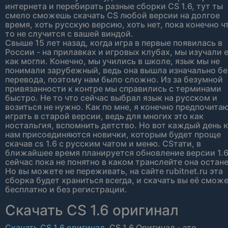
интернета и перебирать разные сборки CS 1.6, тут ты
смело сможешь скачать CS любой версии на долгое
время, хоть русскую версию, хоть нет, пока конечно ч
то не случится с вашей виндой.
Свыше 15 лет назад, когда игра в первые появилась в
России - на прилавках и игровых клубах, мы изучали 
как могли. Конечно, мы учились в школе, язык мы не
понимали зарубежный, ведь она вышла изначально бе
перевода, поэтому нам было сложно. Из за безумной
привязанности к контре мы справились с терминами
быстро. Не то что сейчас выбрал язык на русском и
возиться не нужно. Как по мне, я конечно предпочита
играть в старой версии, ведь для многих это как
ностальгия, вспомнить детство. Но вот каждый день к
нам присоединяются новички, которым будет проще
скачав cs 1.6 с русским чатом и меню. CSтати, в
ближайшее время планируется обновление версии 1.6
сейчас пока не понятно в каком транслейте она остане
Но вы можете не переживать, на сайте rubitnet.ru эта
сборка будет храниться всегда, и скачать вы её смож
бесплатно и без регистрации.
Скачать CS 1.6 оригинал
Скачать CS 1.6 оригинал
. CS 1.6 Оригинал - это