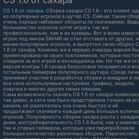
CS 1.6 от сахара
CS 1.6 от сахара
. Сборка сахара CS 1.6 - это клиент од
из популярных игроков в шутер CS. Сейчас такие сбо
очень хорошо набирают обороты по скачиванию. Ведь
большинство игроков хотят играть так же
профессионально, как и их кумиры. Вот и всем извес
игрок под ником SAH4R не стал отставать от других, н
менее популярных игроков, и выпустил свою сборку 
1.6 от сахара. Конечно же в первую очередь версия б
ориентирована на своих поклонников, которые посто
следили за его игрой и восхищались им. Но так же эт
версия контры 1.6 сахара безусловно понравится и вс
остальным геймерам популярного шутера. Сахар лич
принимал участие в разработке сборки и внедрил в н
все свои используемые настройки, графику, модели,
озвучка и многих других своих плюшек.
Сама возможность скачать CS 1.6 от сахара появилас
так давно, в сети она была представлена только на ег
канале, но разлетелась она очень быстро и её
продолжают скачивать каждый день большое количе
игроков. Популярность сборки сахара росла с кажды
днем, востребовательность CS 1.6 была, как у новичк
так и старых геймеров, которые уже перепробовали
большое количество различных сборок. Перечислять