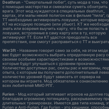
Deathrun
- "Смертельный побег", суть мода в том, что
с помощью мастерства и смекалки суметь обхитрить
врага. Этот мод нуждается в специальных deathrun_
картах, эти мапы некий полигон как в фильме "пила", г
ТТ необходимо активировать ловушки, которые верн
КТ на исходную позицию (или убьют). КТ же необход
знать или вовремя выучить карту, что бы не попасть в
ловушки, встроенные в саму карту или в ту, которую
активируют ТТ. Если КТ удастся преодолеть все
препятствия, они смогут расправиться с ТТ и выиграть
War3ft
- Название говорит само за себя, на этом моде
вас будет возможность выбрать определенную расу с
своими особыми характеристиками и возможностями
которые будут улучшаться с уровнем прокачки.
Количество доступных рас, скилы рас и магазины, по
опыта, с которым вы получаете дополнительный левел
количество уровней будут зависеть от сервера на
котором вы играете. Мод обязателен к ознакомлению
всех любителей ММО РПГ.
Furien
- Мод который затягивает игроков на долгие го
благодаря огромному потенциалу, раскрываемому пр
длительных тренировках. Имеется два типа команд, э
Furien и Anti-Furien. Где Furien - это хищники, способн