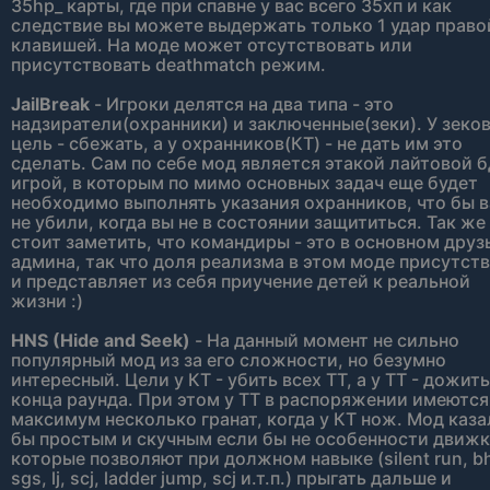
35hp_ карты, где при спавне у вас всего 35хп и как
следствие вы можете выдержать только 1 удар право
клавишей. На моде может отсутствовать или
присутствовать deathmatch режим.
JailBreak
- Игроки делятся на два типа - это
надзиратели(охранники) и заключенные(зеки). У зеков
цель - сбежать, а у охранников(КТ) - не дать им это
сделать. Сам по себе мод является этакой лайтовой 
игрой, в которым по мимо основных задач еще будет
необходимо выполнять указания охранников, что бы в
не убили, когда вы не в состоянии защититься. Так же
стоит заметить, что командиры - это в основном друз
админа, так что доля реализма в этом моде присутст
и представляет из себя приучение детей к реальной
жизни :)
HNS (Hide and Seek)
- На данный момент не сильно
популярный мод из за его сложности, но безумно
интересный. Цели у КТ - убить всех ТТ, а у ТТ - дожить
конца раунда. При этом у ТТ в распоряжении имеются
максимум несколько гранат, когда у КТ нож. Мод каза
бы простым и скучным если бы не особенности движк
которые позволяют при должном навыке (silent run, b
sgs, lj, scj, ladder jump, scj и.т.п.) прыгать дальше и