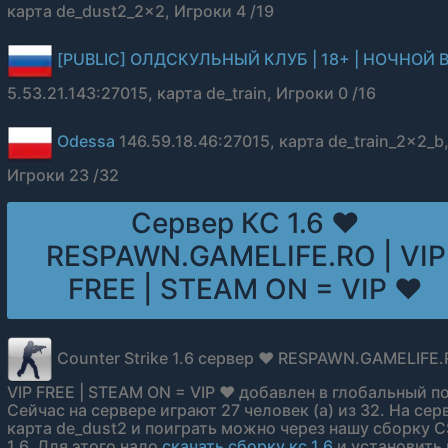
карта de_dust2_2x2, Игроки 4 /19
[PUBLIC] ОЛДСКУЛЬНЫЙ КЛУБ | 18+ | НОЧНОЙ 
5.53.21.143:27015, карта de_train, Игроки 0 /16
Odessa
146.59.18.46:27015, карта de_train_2x2_b
Игроки 23 /32
Сервер КС 1.6 ❤
RESPAWN.GAMELIFE.RO | VIP
FREE | STEAM ON = VIP ❤
Counter Strike 1.6 сервер ❤ RESPAWN.GAMELIFE.
VIP FREE | STEAM ON = VIP ❤ добавлен в глобальный п
Сейчас на сервере играют 27 человек (а) из 32. На сер
карта de_dust2 и поиграть можно через нашу сборку C
1.6. Для этого надо
скачать сборку кс 1.6
и установить 