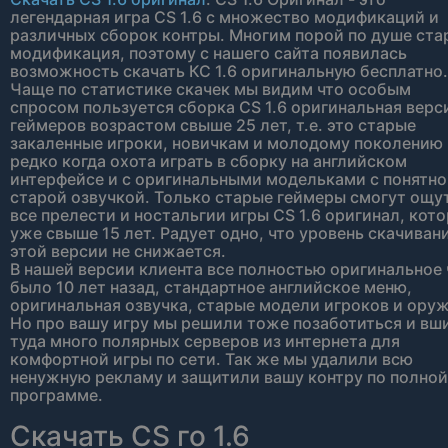
легендарная игра CS 1.6 с множество модификаций и
различных сборок контры. Многим порой по душе ста
модификация, поэтому с нашего сайта появилась
возможность скачать КС 1.6 оригинальную бесплатно.
Чаще по статистике скачек мы видим что особым
спросом пользуется сборка CS 1.6 оригинальная верс
геймеров возрастом свыше 25 лет, т.е. это старые
закаленные игроки, новичкам и молодому поколению
редко когда охота играть в сборку на английском
интерфейсе и с оригинальными модельками с понятн
старой озвучкой. Только старые геймеры смогут ощу
все прелести и ностальгии игры CS 1.6 оригинал, кот
уже свыше 15 лет. Радует одно, что уровень скачиван
этой версии не снижается.
В нашей версии клиента все полностью оригинальное 
было 10 лет назад, стандартное английское меню,
оригинальная озвучка, старые модели игроков и оруж
Но про вашу игру мы решили тоже позаботиться и вш
туда много полярных серверов из интернета для
комфортной игры по сети. Так же мы удалили всю
ненужную рекламу и защитили вашу контру по полной
программе.
Скачать CS го 1.6