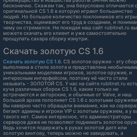
преимущество и новшества работы SAH4R можно
бесконечно. Скажем так, она безусловно отличается 
оригинальной CS 1.6 в которую играют большинство
людей. Но большое количество поклонников его игры
творчества, оценивают его труд в создании, и понима
чему он стремился. Не покидая наш сайт rubitnet.ru в
можете скачать его клиент и уже самостоятельно
прощупать сахара сборку изнутри.
Скачать золотую CS 1.6
Скачать золотую CS 1.6
. CS золотое оружие - эту сбо
выполнена в стиле золота и представлена необычным
уникальными моделями игроков, золотое оружие, и
интересным интерфейсом, поэтому её часто стали
называть - ЗОЛОТОЙ CS. У нас на сайте rubitnet.ru ест
куча различных сборок CS 1.6, какие только не
встречаются и авторские, и обычные от Valve, и наш
большой архив пополняет CS 1.6 с золотыми оружиям
Вы наверно часто обращали внимание, как на сервера
бегают админы и игроки VIP с золотым оружием, а у в
такого нет. Самое интересное, что администраторы
серверов даже не позволяют поднимать золотое оруж
Ведь хочется подержать в руках золотой дигл или
золотую винтову, теперь можно не завидовать, а