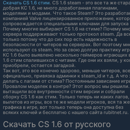
Скачать CS 1.6 стим
. CS 1.6 steam - это все та же стар
добрая КС 1.6, не много доработанная плагинами,
моделями и модами. Что такое Steam? Это разработа
компанией Valve лицензированное приложение, кото
сопровождается специальными ключами для запуска 
Почему многие выбирают CS 1.6 на стиме? Почему мн
сервера поддерживают только протокол steam. Да вс
только потому что до сих пор есть надежность в
безопасности от читеров на серверах. Вот поэтому мн
используют cs steam. Но за свою долгую практику игр
КС 1.6 было выявлено несколько геймеров играющих 
1.6 стим спалившихся с читами. Где они их взяли, у ко
приобрели, остается загадкой.
Так вот, это все конечно здорово, меньше читеров, вс
официально, привязка админки к steam_id и т.д. А что
делать с лагами от стима? Постоянным зависание игр
Провалом моделек в контре? Этот вопрос мы решили
вытащили все внутренности стим версии и собрали
сборку CS 1.6 как стим. Только теперь ни каких лагов,
вылетов из игры, все те же модели игроков, вся та же
графика в игре, вот только теперь она доступна без
всяких ключей и бесплатно с нашего сайта rubitnet.ru.
Скачать CS 1.6 от русского