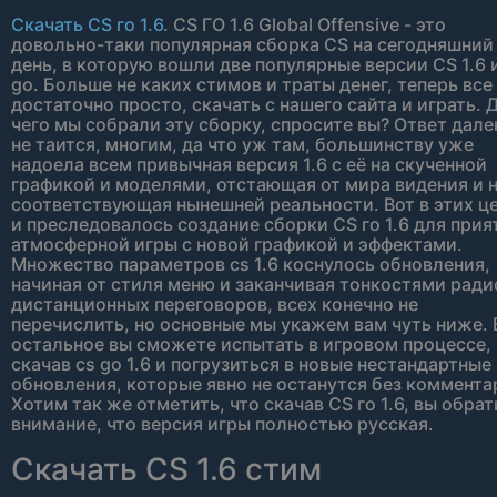
Скачать CS го 1.6
. CS ГО 1.6 Global Offensive - это
довольно-таки популярная сборка CS на сегодняшний
день, в которую вошли две популярные версии CS 1.6 
go. Больше не каких стимов и траты денег, теперь все
достаточно просто, скачать с нашего сайта и играть. 
чего мы собрали эту сборку, спросите вы? Ответ дале
не таится, многим, да что уж там, большинству уже
надоела всем привычная версия 1.6 с её на скученной
графикой и моделями, отстающая от мира видения и 
соответствующая нынешней реальности. Вот в этих ц
и преследовалось создание сборки CS го 1.6 для прия
атмосферной игры с новой графикой и эффектами.
Множество параметров cs 1.6 коснулось обновления,
начиная от стиля меню и заканчивая тонкостями ради
дистанционных переговоров, всех конечно не
перечислить, но основные мы укажем вам чуть ниже. 
остальное вы сможете испытать в игровом процессе,
скачав cs go 1.6 и погрузиться в новые нестандартные
обновления, которые явно не останутся без коммента
Хотим так же отметить, что скачав CS го 1.6, вы обрат
внимание, что версия игры полностью русская.
Скачать CS 1.6 стим