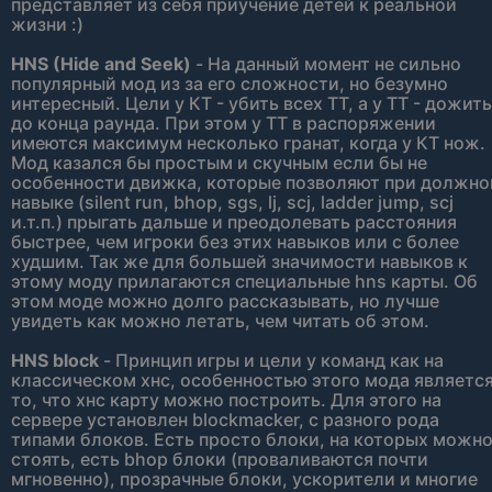
представляет из себя приучение детей к реальной
жизни :)
HNS (Hide and Seek)
- На данный момент не сильно
популярный мод из за его сложности, но безумно
интересный. Цели у КТ - убить всех ТТ, а у ТТ - дожить
до конца раунда. При этом у ТТ в распоряжении
имеются максимум несколько гранат, когда у КТ нож.
Мод казался бы простым и скучным если бы не
особенности движка, которые позволяют при должн
навыке (silent run, bhop, sgs, lj, scj, ladder jump, scj
и.т.п.) прыгать дальше и преодолевать расстояния
быстрее, чем игроки без этих навыков или с более
худшим. Так же для большей значимости навыков к
этому моду прилагаются специальные hns карты. Об
этом моде можно долго рассказывать, но лучше
увидеть как можно летать, чем читать об этом.
HNS block
- Принцип игры и цели у команд как на
классическом хнс, особенностью этого мода являетс
то, что хнс карту можно построить. Для этого на
сервере установлен blockmacker, с разного рода
типами блоков. Есть просто блоки, на которых можн
стоять, есть bhop блоки (проваливаются почти
мгновенно), прозрачные блоки, ускорители и многие