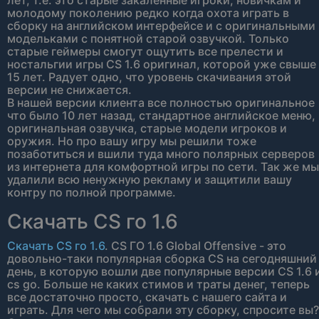
лет, т.е. это старые закаленные игроки, новичкам и
молодому поколению редко когда охота играть в
сборку на английском интерфейсе и с оригинальными
модельками с понятной старой озвучкой. Только
старые геймеры смогут ощутить все прелести и
ностальгии игры CS 1.6 оригинал, которой уже свыше
15 лет. Радует одно, что уровень скачивания этой
версии не снижается.
В нашей версии клиента все полностью оригинальное
что было 10 лет назад, стандартное английское меню,
оригинальная озвучка, старые модели игроков и
оружия. Но про вашу игру мы решили тоже
позаботиться и вшили туда много полярных серверов
из интернета для комфортной игры по сети. Так же мы
удалили всю ненужную рекламу и защитили вашу
контру по полной программе.
Скачать CS го 1.6
Скачать CS го 1.6
. CS ГО 1.6 Global Offensive - это
довольно-таки популярная сборка CS на сегодняшний
день, в которую вошли две популярные версии CS 1.6 
cs go. Больше не каких стимов и траты денег, теперь
все достаточно просто, скачать с нашего сайта и
играть. Для чего мы собрали эту сборку, спросите вы?