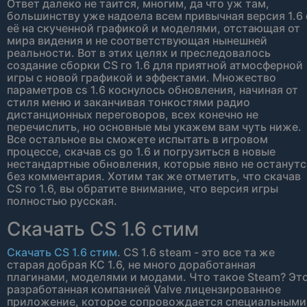
Ответ далеко не таится, многим, да что уж там,
большинству уже надоела всем привычная версия 1.6 
её на скученной графикой и моделями, отстающая от
мира видения и не соответствующая нынешней
реальности. Вот в этих целях и преследовалось
создание сборки CS го 1.6 для приятной атмосферной
игры с новой графикой и эффектами. Множество
параметров cs 1.6 коснулось обновления, начиная от
стиля меню и заканчивая тонкостями радио
дистанционных переговоров, всех конечно не
перечислить, но основные мы укажем вам чуть ниже.
Все остальное вы сможете испытать в игровом
процессе, скачав cs go 1.6 и погрузиться в новые
нестандартные обновления, которые явно не останутс
без комментария. Хотим так же отметить, что скачав
CS го 1.6, вы обратите внимание, что версия игры
полностью русская.
Скачать CS 1.6 стим
Скачать CS 1.6 стим
. CS 1.6 steam - это все та же
старая добрая КС 1.6, не много доработанная
плагинами, моделями и модами. Что такое Steam? Эт
разработанная компанией Valve лицензированное
приложение, которое сопровождается специальными