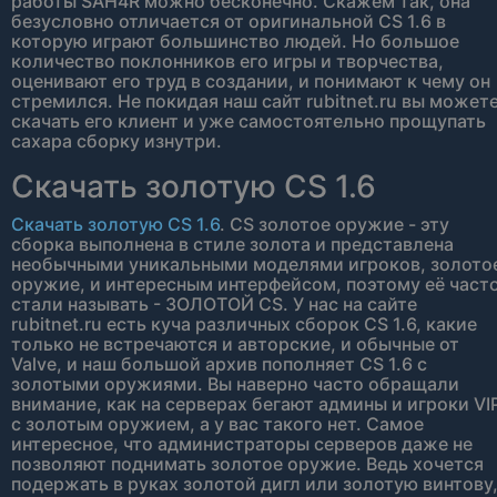
работы SAH4R можно бесконечно. Скажем так, она
безусловно отличается от оригинальной CS 1.6 в
которую играют большинство людей. Но большое
количество поклонников его игры и творчества,
оценивают его труд в создании, и понимают к чему он
стремился. Не покидая наш сайт rubitnet.ru вы может
скачать его клиент и уже самостоятельно прощупать
сахара сборку изнутри.
Скачать золотую CS 1.6
Скачать золотую CS 1.6
. CS золотое оружие - эту
сборка выполнена в стиле золота и представлена
необычными уникальными моделями игроков, золото
оружие, и интересным интерфейсом, поэтому её част
стали называть - ЗОЛОТОЙ CS. У нас на сайте
rubitnet.ru есть куча различных сборок CS 1.6, какие
только не встречаются и авторские, и обычные от
Valve, и наш большой архив пополняет CS 1.6 с
золотыми оружиями. Вы наверно часто обращали
внимание, как на серверах бегают админы и игроки VI
с золотым оружием, а у вас такого нет. Самое
интересное, что администраторы серверов даже не
позволяют поднимать золотое оружие. Ведь хочется
подержать в руках золотой дигл или золотую винтову