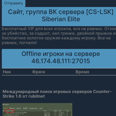
Сайт, группа ВК сервера [CS-LSK]
Siberian Elite
Бесплатный VIP для всех игроков, все на равных. Отхи
за убийство, за хэдшот, хил гренки, двойной прыжок и
бесплатное золотое оружее каждому игроку. Все на
равных, погнали!
Offline игроки на сервере
46.174.48.111:27015
Ник
Фраги
Время
Международный поиск игровых серверов Counter-
Strike 1.6 от rubitnet