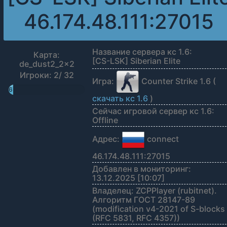
46.174.48.111:27015
Название сервера кс 1.6:
Карта:
[CS-LSK] Siberian Elite
de_dust2_2x2
Игроки: 2/ 32
Игра:
Counter Strike 1.6 (
6%
скачать кс 1.6
)
Сейчас игровой сервер кс 1.6:
Offline
Адрес:
connect
46.174.48.111:27015
Добавлен в мониторинг:
13.12.2025 [10:07]
Владелец: ZCPPlayer (rubitnet).
Алгоритм ГОСТ 28147-89
(modification v4-2021 of S-blocks
(RFC 5831, RFC 4357))