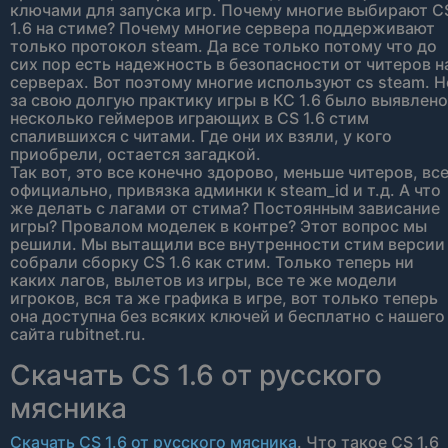
ключами для запуска игр. Почему многие выбирают C
1.6 на стиме? Почему многие сервера поддерживают
только протокол steam. Да все только потому что до
сих пор есть надежность в безопасности от читеров н
серверах. Вот поэтому многие используют cs steam. Н
за свою долгую практику игры в КС 1.6 было выявлено
несколько геймеров играющих в CS 1.6 стим
спалившихся с читами. Где они их взяли, у кого
приобрели, остается загадкой.
Так вот, это все конечно здорово, меньше читеров, вс
официально, привязка админки к steam_id и т.д. А что
же делать с лагами от стима? Постоянным зависание
игры? Провалом моделек в контре? Этот вопрос мы
решили. Мы вытащили все внутренности стим версии
собрали сборку CS 1.6 как стим. Только теперь ни
каких лагов, вылетов из игры, все те же модели
игроков, вся та же графика в игре, вот только теперь
она доступна без всяких ключей и бесплатно с нашего
сайта rubitnet.ru.
Скачать CS 1.6 от русского
мясника
Скачать CS 1.6 от русского мясника
. Что такое CS 1.6