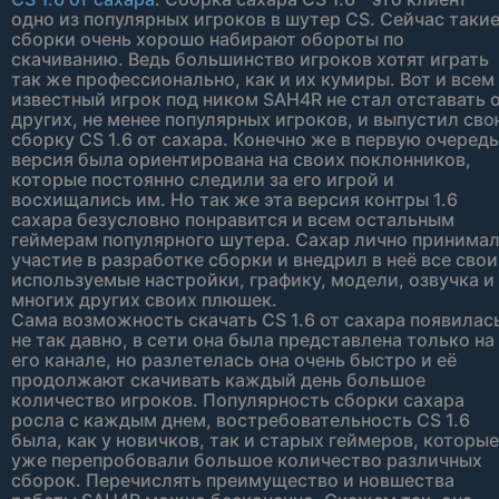
одно из популярных игроков в шутер CS. Сейчас таки
сборки очень хорошо набирают обороты по
скачиванию. Ведь большинство игроков хотят играть
так же профессионально, как и их кумиры. Вот и всем
известный игрок под ником SAH4R не стал отставать 
других, не менее популярных игроков, и выпустил св
сборку CS 1.6 от сахара. Конечно же в первую очередь
версия была ориентирована на своих поклонников,
которые постоянно следили за его игрой и
восхищались им. Но так же эта версия контры 1.6
сахара безусловно понравится и всем остальным
геймерам популярного шутера. Сахар лично принима
участие в разработке сборки и внедрил в неё все свои
используемые настройки, графику, модели, озвучка и
многих других своих плюшек.
Сама возможность скачать CS 1.6 от сахара появилас
не так давно, в сети она была представлена только на
его канале, но разлетелась она очень быстро и её
продолжают скачивать каждый день большое
количество игроков. Популярность сборки сахара
росла с каждым днем, востребовательность CS 1.6
была, как у новичков, так и старых геймеров, которые
уже перепробовали большое количество различных
сборок. Перечислять преимущество и новшества