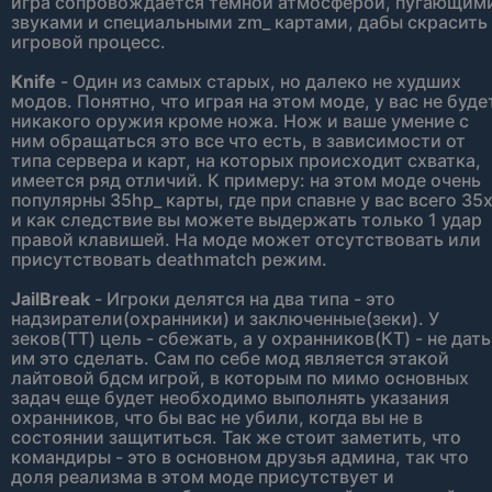
игра сопровождается темной атмосферой, пугающим
звуками и специальными zm_ картами, дабы скрасить
игровой процесс.
Knife
- Один из самых старых, но далеко не худших
модов. Понятно, что играя на этом моде, у вас не буде
никакого оружия кроме ножа. Нож и ваше умение с
ним обращаться это все что есть, в зависимости от
типа сервера и карт, на которых происходит схватка,
имеется ряд отличий. К примеру: на этом моде очень
популярны 35hp_ карты, где при спавне у вас всего 35
и как следствие вы можете выдержать только 1 удар
правой клавишей. На моде может отсутствовать или
присутствовать deathmatch режим.
JailBreak
- Игроки делятся на два типа - это
надзиратели(охранники) и заключенные(зеки). У
зеков(ТТ) цель - сбежать, а у охранников(КТ) - не дать
им это сделать. Сам по себе мод является этакой
лайтовой бдсм игрой, в которым по мимо основных
задач еще будет необходимо выполнять указания
охранников, что бы вас не убили, когда вы не в
состоянии защититься. Так же стоит заметить, что
командиры - это в основном друзья админа, так что
доля реализма в этом моде присутствует и