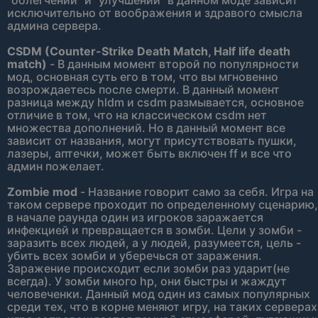
"облегчений" и "улучшений" в данном моде зависит
исключительно от воображения и здравого смысла
админа сервера.
CSDM (Counter-Strike Death Match, Half life death
match)
- В данным момент второй по популярности
мод, основная суть его в том, что вы мгновенно
возрождаетесь после смерти. В данный момент
разница между hldm и csdm размывается, основное
отличие в том, что на классическом csdm нет
множества дополнений. Но в данный момент все
зависит от названия, могут присутствовать пушки,
лазеры, аптечки, может быть включен ff и все что
админ пожелает.
Zombie mod
- Название говорит само за себя. Игра на
таком сервере проходит по определенному сценарию,
в начале раунда один из игроков заражается
инфекцией и превращается в зомби. Цели у зомби -
заразить всех людей, а у людей, разумеется, цель -
убить всех зомби и уберечься от заражения.
Заражение происходит если зомби раз ударит(не
всегда). У зомби много hp, они быстры и жаждут
человеченки. Данный мод один из самых популярных
среди тех, что в корне меняют игру, на таких серверах