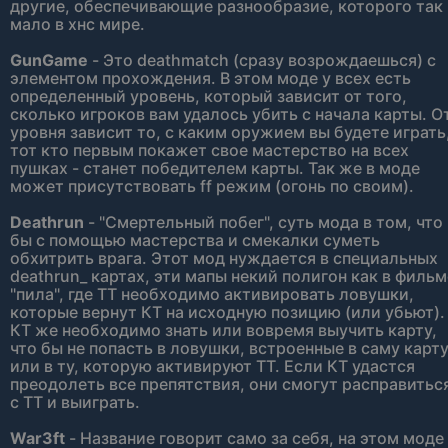
другие, обеспечивающие разнообразие, которого так
мало в хнс мире.
GunGame
- Это deathmatch (сразу возрождаешься) с
элементом прохождения. В этом моде у всех есть
определенный уровень, который зависит от того,
сколько игроков вам удалось убить с начала карты. О
уровня зависит то, с каким оружием вы будете играть
тот кто первым покажет свое мастерство на всех
пушках - станет победителем карты. Так же в моде
может присутствовать ff режим (огонь по своим).
Deathrun
- "Смертельный побег", суть мода в том, что
бы с помощью мастерства и смекалки суметь
обхитрить врага. Этот мод нуждается в специальных
deathrun_ картах, эти мапы некий полигон как в фильм
"пила", где ТТ необходимо активировать ловушки,
которые вернут КТ на исходную позицию (или убьют).
КТ же необходимо знать или вовремя выучить карту,
что бы не попасть в ловушки, встроенные в саму карт
или в ту, которую активируют ТТ. Если КТ удастся
преодолеть все препятствия, они смогут расправитьс
с ТТ и выиграть.
War3ft
- Название говорит само за себя, на этом моде