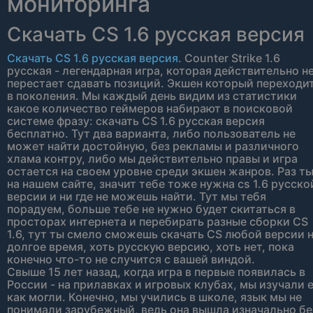
мониторинга
Скачать CS 1.6 русская версия
Скачать CS 1.6 русская версия
. Counter Strike 1.6
русская - легендарная игра, которая действительно н
перестает сдавать позиций. Экшен который переходи
в поколения. Мы каждый день видим из статистики
какое количество геймеров набирают в поисковой
системе фразу: скачать CS 1.6 русская версия
бесплатно. Тут два варианта, либо пользователь не
может найти достойную, без рекламы и различного
хлама контру, либо мы действительно правы и игра
остается на своем уровне среди экшен жанров. Раз т
на нашем сайте, значит тебе тоже нужна cs 1.6 русско
версии и ни где не можешь найти. Тут мы тебя
порадуем, больше тебе не нужно будет скитаться в
просторах интернета и перебирать разные сборки CS
1.6, тут ты смело сможешь скачать CS любой версии 
долгое время, хоть русскую версию, хоть нет, пока
конечно что-то не случится с вашей виндой.
Свыше 15 лет назад, когда игра в первые появилась в
России - на прилавках и игровых клубах, мы изучали 
как могли. Конечно, мы учились в школе, язык мы не
понимали зарубежный, ведь она вышла изначально бе