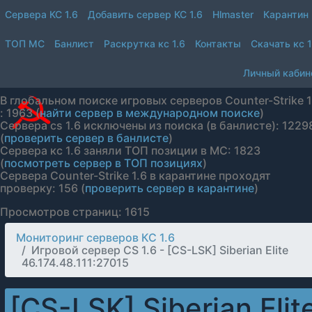
Сервера КС 1.6
Добавить сервер КС 1.6
Hlmaster
Карантин
ТОП МС
Банлист
Раскрутка кс 1.6
Контакты
Скачать кс 1
Личный кабин
В глобальном поиске игровых серверов Counter-Strike 1
: 1963 (
найти сервер в международном поиске
)
Сервера cs 1.6 исключены из поиска (в банлисте): 1229
(
проверить сервер в банлисте
)
Сервера кс 1.6 заняли ТОП позиции в МС: 1823
(
посмотреть сервер в ТОП позициях
)
Сервера Counter-Strike 1.6 в карантине проходят
проверку: 156 (
проверить сервер в карантине
)
Просмотров страниц: 1615
Мониторинг серверов КС 1.6
Игровой сервер CS 1.6 - [CS-LSK] Siberian Elite
46.174.48.111:27015
[CS-LSK] Siberian Elit