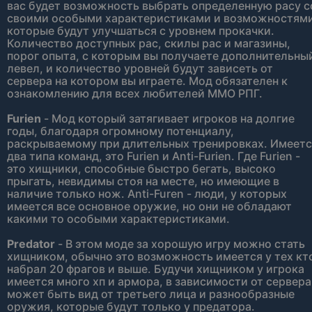
вас будет возможность выбрать определенную расу с
своими особыми характеристиками и возможностями
которые будут улучшаться с уровнем прокачки.
Количество доступных рас, скилы рас и магазины,
порог опыта, с которым вы получаете дополнительны
левел, и количество уровней будут зависеть от
сервера на котором вы играете. Мод обязателен к
ознакомлению для всех любителей ММО РПГ.
Furien
- Мод который затягивает игроков на долгие
годы, благодаря огромному потенциалу,
раскрываемому при длительных тренировках. Имеетс
два типа команд, это Furien и Anti-Furien. Где Furien -
это хищники, способные быстро бегать, высоко
прыгать, невидимы стоя на месте, но имеющие в
наличие только нож. Anti-Furen - люди, у которых
имеется все основное оружие, но они не обладают
какими то особыми характеристиками.
Predator
- В этом моде за хорошую игру можно стать
хищником, обычно это возможность имеется у тех кт
набрал 20 фрагов и выше. Будучи хищником у игрока
имеется много хп и армора, в зависимости от сервера
может быть вид от третьего лица и разнообразные
оружия, которые будут только у предатора.