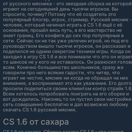
от русского мясника - это звездная сборка на которой
играют на сегодняшний день тысячи игроков. Вы
спросите, почему? Потому что её создатель это
популярный блогер, игрок, стример. Русский мясник -
человек, который начинал играть в CS 1.6 ещё с её
основания, прошёл весь путь, а его мастерство не
знает границ. Его конфиги до сих пор популярные в
сети. Сейчас он не так уже увлечен игрой, но под его
руководством вышло тысячи игроков, он рассказал и
поделился не одним секретом техники игры. Когда он
заходил в игру CS 1.6 и все понимали что это он играет
то шансов не у кого не оставалось. Он разносил голо
всем. Конечно большинство школьников, сразу же
говорили про него всякие гадости, что читер, что
играет не честно, мясник ни когда не обращал на них
внимание, а воспринимал это как уважение. Его долго
просили поделиться своим клиентом контр страйк 1.6
Всем хотелось попробовать поиграть на его сборке и
вот дождались. Наконец то он пустил свои настройки
сеть совершенно бесплатно и дал возможно любому
скачать CS 1.6 русский мясник.
CS 1.6 от сахара
CS 1.6 от сахара
. Сборка сахара CS 1.6 - это клиент