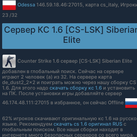
Odessa
146.59.18.46:27015, карта cs_italy, Игрок
23 /32
Сервер КС 1.6 [CS-LSK] Siberia
Elite
Counter Strike 1.6 сервер [CS-LSK] Siberian Elite
добавлен в глобальный поиск. Сейчас на сервере
играют 2 человек (а) из 32. На сервере карта
de_dust2_2x2 и поиграть можно через нашу сборку CS
1.6. Для этого надо
скачать сборку кс 1.6
и установить
на ПК. После установки игры добавляйте сервер
46.174.48.111:27015 в избранное, он сейчас Offline
62% игроков скачивают оригинальную кс 1.6 на русск
языке. Рекомендуем
скачать cs 1.6 оригинал RUS
с
глобальным поиском. Все наши сборки находят в
интернете много безопасных серверов со всего мира.