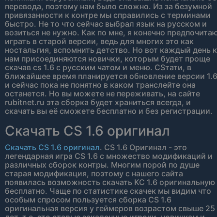
перевода, поэтому нам было сложно. Из за безумной
привязанности к контре мы справились с терминами
быстро. Не то что сейчас выбрал язык на русском и
возиться не нужно. Как по мне, я конечно предпочита
играть в старой версии, ведь для многих это как
ностальгия, вспомнить детство. Но вот каждый день к
нам присоединяются новички, которым будет проще
скачав cs 1.6 с русским чатом и меню. CSтати, в
ближайшее время планируется обновление версии 1.
и сейчас пока не понятно в каком транслейте она
останется. Но вы можете не переживать, на сайте
rubitnet.ru эта сборка будет храниться всегда, и
скачать вы её сможете бесплатно и без регистрации.
Скачать CS 1.6 оригинал
Скачать CS 1.6 оригинал
. CS 1.6 Оригинал - это
легендарная игра CS 1.6 с множество модификаций и
различных сборок контры. Многим порой по душе
старая модификация, поэтому с нашего сайта
появилась возможность скачать КС 1.6 оригинальную
бесплатно. Чаще по статистике скачек мы видим что
особым спросом пользуется сборка CS 1.6
оригинальная версия у геймеров возрастом свыше 25